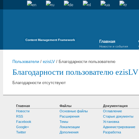
Content Management Framework
Главная
Новости и события
Пользователи
/
ezisLV
/
Благодарности пользователю
Благодарности пользователю ezisLV
Благодарности отсутствуют
Главная
Файлы
Документация
Новости
Основные файлы
Оглавление
RSS
Расширения
Старые документы
Facebook
Темы
Установка
Google+
Локализации
Администрирование
Twitter
Дополнения
Разработка