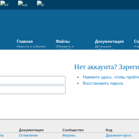
Главная
Файлы
Документация
Со
Новости и события
Обновите и
Детальная
Уч
настройте
информация
Нет аккаунта? Зарег
Нажмите здесь, чтобы пройт
Восстановить пароль
Документация
Сообщество
Код
лы
Оглавление
Форумы
Дорожная карта