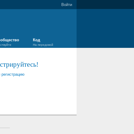
Войти
общество
Код
аствуйте
На передовой
истрируйтесь!
и регистрацию