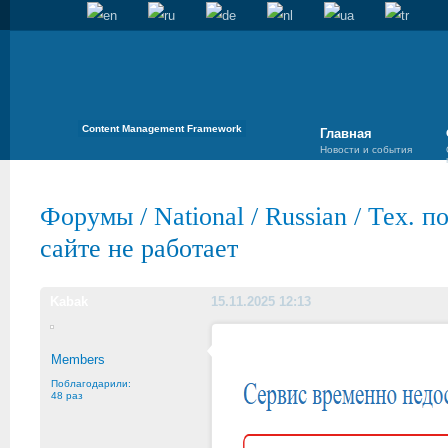
Content Management Framework
Главная
Новости и события
Форумы
/
National
/
Russian
/
Тех. п
сайте не работает
Kabak
15.11.2025 12:13
Members
Поблагодарили:
48 раз