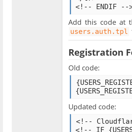
Add this code at 
users.auth.tpl
Registration 
Old code:
{USERS_REGISTE
Updated code:
<!-- Cloudfla
<!-- IF {USERS