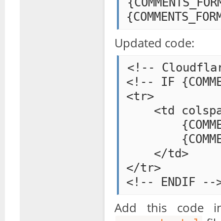
{COMMENTS_FORM
Updated code:
<!-- Cloudfla
<!-- IF {COMME
<tr>

    <td colspa
        {COMME
        {COMME
    </td>

</tr>

Add this code i