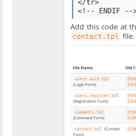
</tr>

Add this code at t
file.
contact.tpl
File Name
Old T
users.auth.tpl
{US
(Login Form)
{US
users.register.tpl
{US
(Registration Form)
{US
comments.tpl
{CO
(Comment Form)
{CO
(Contact
contact.tpl
{CO
Form)