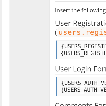
Insert the following
User Registrat
(
users.regi
{USERS_REGISTE
{USERS_REGIST
User Login For
{USERS_AUTH_VE
{USERS_AUTH_V
Comments For