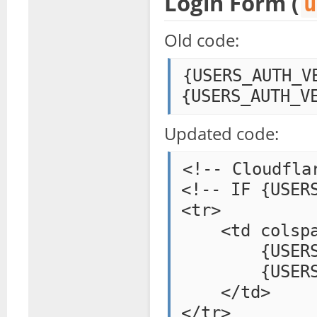
Login Form (
u
Old code:
{USERS_AUTH_VE
Updated code:
<!-- Cloudfla
<!-- IF {USERS
<tr>

    <td colspa
        {USERS
        {USERS
    </td>

</tr>
