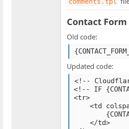
file
comments.tpl
Contact Form 
Old code:
Updated code:
<!-- Cloudfla
<!-- IF {CONTA
<tr>

    <td colspa
        {CONTA
    </td>
