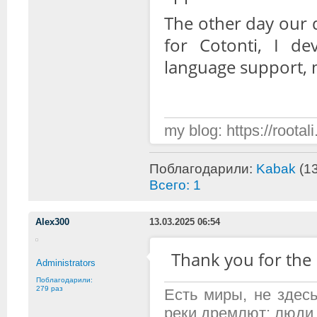
The other day our 
for Cotonti, I de
language support, ma
my blog: https://rootali
Поблагодарили:
Kabak
(13
Всего: 1
Alex300
13.03.2025 06:54
Thank you for the 
Administrators
Поблагодарили:
279 раз
Есть миры, не здесь
реки дремлют; люди 