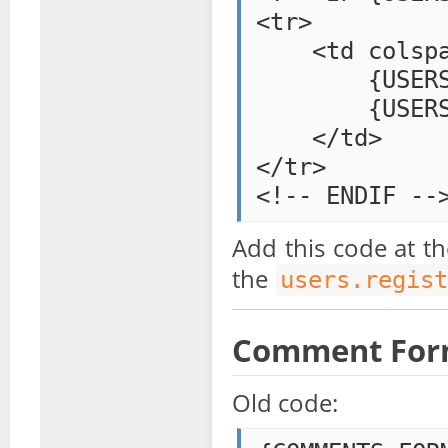
<tr>

    <td colspa
        {USERS
        {USERS
    </td>

</tr>

Add this code at t
the
users.regist
Comment For
Old code: