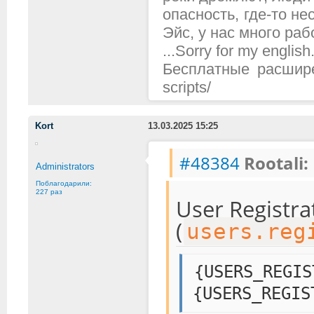
опасность, где-то н
Эйс, у нас много рабо
...Sorry for my english.
Бесплатные расширени
scripts/
Kort
13.03.2025 15:25
#48384
Rootali:
Administrators
Поблагодарили:
227 раз
User Registr
(
users.reg
{USERS_REGIS
{USERS_REGIS