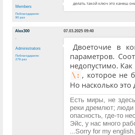
делать такой ключ это канеш он
Members
Поблагодарили:
90 раз
Alex300
07.03.2025 09:40
Двоеточие в ко
Administrators
параметров. Соо
Поблагодарили:
279 раз
недопустимо. Как
, которое не 
\:
Но насколько это
Есть миры, не здесь
реки дремлют; люди 
опасность, где-то н
Эйс, у нас много рабо
...Sorry for my english.