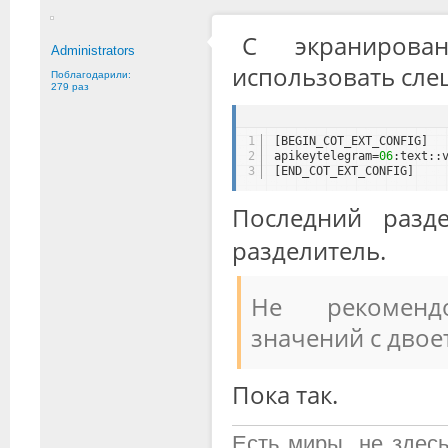
С экранирова
Administrators
использовать сле
Поблагодарили:
279 раз
1
[BEGIN_COT_EXT_CONFIG]
2
apikeytelegram=
06
:text::
3
[END_COT_EXT_CONFIG]
Последний разд
разделитель.
Не рекоменд
значений с дво
Пока так.
Есть миры, не здесь