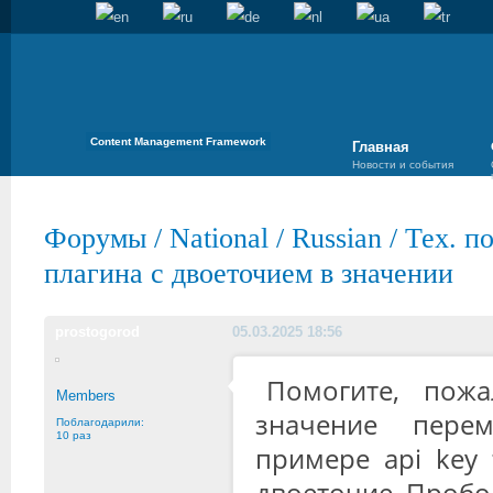
Content Management Framework
Главная
Новости и события
Форумы
/
National
/
Russian
/
Тех. п
плагина с двоеточием в значении
prostogorod
05.03.2025 18:56
Помогите, пожа
Members
значение пере
Поблагодарили:
10 раз
примере api key 
двоеточие. Пробов