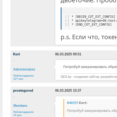
1
* [BEGIN_COT_EXT_CONFIG]
2
* apikeytelegram=06:text
3
* [END_COT_EXT_CONFIG]
p.s. Если что, ток
Kort
06.03.2025 09:51
Попробуй заэкранировать обр
Administrators
Поблагодарили:
SED.by - создание сайтов, разработк
227 раз
prostogorod
06.03.2025 15:37
#48355
Kort:
Members
Попробуй заэкранировать об
Поблагодарили:
10 раз