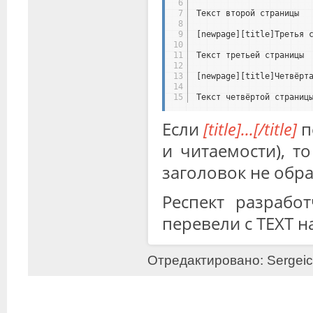
6
7
Текст второй страницы
8
9
[newpage][title]Третья 
10
11
Текст третьей страницы
12
13
[newpage][title]Четвёрт
14
15
Текст четвёртой страниц
Если
[title]...[/title]
п
и читаемости), т
заголовок не обр
Респект разработ
перевели с TEXT н
Отредактировано: Sergeich