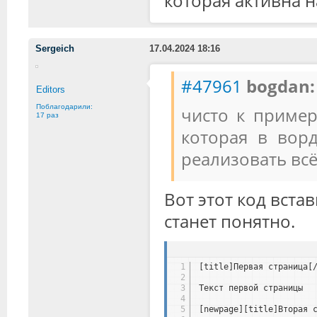
которая активна на
Sergeich
17.04.2024 18:16
#47961
bogdan:
Editors
Поблагодарили:
чисто к пример
17 раз
которая в ворд
реализовать всё 
Вот этот код вста
станет понятно.
1
[title]Первая страница[
2
3
Текст первой страницы
4
5
[newpage][title]Вторая 