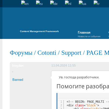
Content Management Framework
Главная
Новости и события
Форумы
/
Cotonti
/
Support
/
PAGE 
bogdan
13.04.2024 11:55
Ув. господа разработчики.
Banned
Помогите разобрат
1
<!-- BEGIN: PAGE_MULTI -
2
<div 
class
=
"block"
>
3
<h2 
class
=
"info"
>{PH