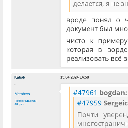
делается, я не зн
вроде понял о ч
документ был мно
чисто к примеру
которая в ворде
реализовать всё в 
Kabak
15.04.2024 14:58
#47961
bogdan:
Members
#47959
Sergeic
Поблагодарили:
48 раз
Почти уверен
многостранич