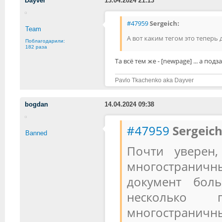
Dayver
13.04.2024 21:13
#47959
Sergeich:
Team
А вот каким тегом это теперь д
Поблагодарили:
182 раза
Та всё тем же - [newpage] ... а подзаго
Pavlo Tkachenko aka Dayver
bogdan
14.04.2024 09:38
#47959
Sergeich
Banned
Почти уверен
многостранич
документ бол
несколько 
многостраничн