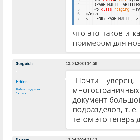
4
{PAGE_MULTI_TABTITLE
5
<p 
class
=
"paging"
>{P
6
</div>
7
<!-- END: PAGE_MULTI -->
что это такое и к
примером для нов
Sergeich
13.04.2024 14:58
Почти уверен,
Editors
многостраничн
Поблагодарили:
17 раз
документ большой
подразделов, т. е
тегом это теперь д