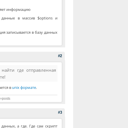
вляет информацию
 данные в массив $options и
ция записывается в базу данных
#2
у найти где отправленная
те!
ается в
unix формате
.
m=posts
#3
данных, а где. Где сам скрипт