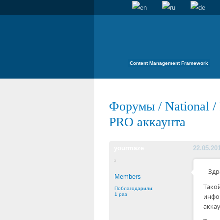
Content Management Framework
Форумы
/
National
/
PRO аккаунта
yourmaze
22.05.20
Здр
Members
Тако
Поблагодарили:
1 раз
инфо
аккау