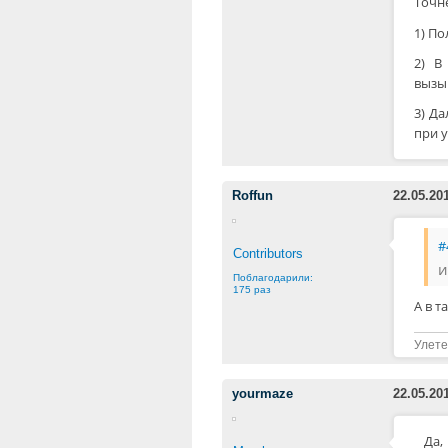
Точн
1) П
2) В
вызыв
3) Д
при 
Roffun
22.05.20
#
Contributors
и
Поблагодарили:
175 раз
А в т
Улете
yourmaze
22.05.20
Да,