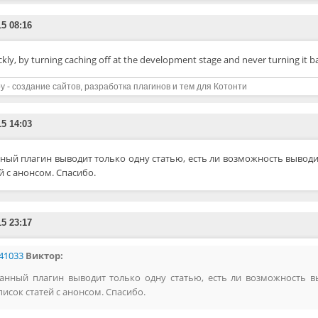
15 08:16
kly, by turning caching off at the development stage and never turning it b
y - создание сайтов, разработка плагинов и тем для Котонти
15 14:03
ный плагин выводит только одну статью, есть ли возможность выводи
й с анонсом. Спасибо.
15 23:17
41033
Виктор:
анный плагин выводит только одну статью, есть ли возможность в
писок статей с анонсом. Спасибо.