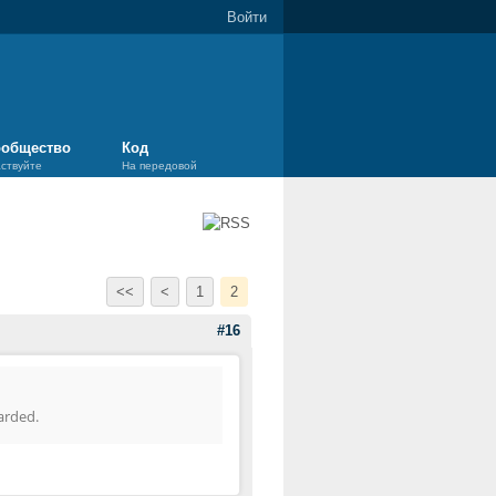
Войти
общество
Код
аствуйте
На передовой
<<
<
1
2
#16
carded.