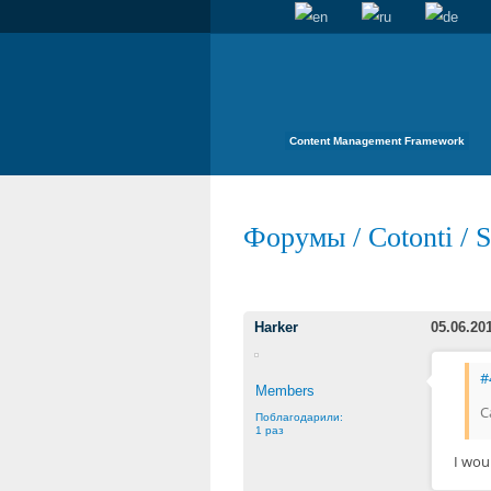
Content Management Framework
Форумы
/
Cotonti
/
S
Harker
05.06.20
#
Members
C
Поблагодарили:
1 раз
I wou