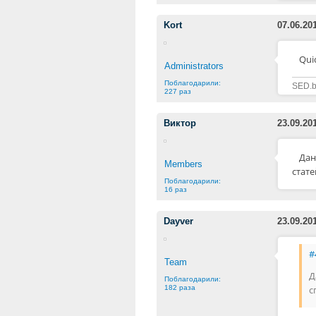
Kort
07.06.20
Quic
Administrators
Поблагодарили:
SED.b
227 раз
Виктор
23.09.20
Дан
Members
стате
Поблагодарили:
16 раз
Dayver
23.09.20
#
Team
Д
Поблагодарили:
с
182 раза