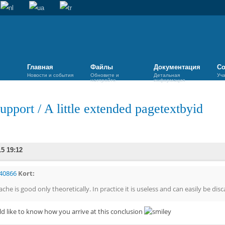
Главная
Файлы
Документация
Со
Новости и события
Обновите и
Детальная
Уч
настройте
информация
upport
/
A little extended pagetextbyid
15 19:12
40866
Kort:
ache is good only theoretically. In practice it is useless and can easily be dis
ld like to know how you arrive at this conclusion