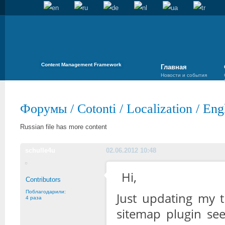
Content Management Framework
Главная
Новости и события
Форумы
/
Cotonti
/
Localization
/
Eng
Russian file has more content
schulle4u
02.06.2012 10:48
Hi,
Contributors
Поблагодарили:
Just updating my t
4 раза
sitemap plugin see