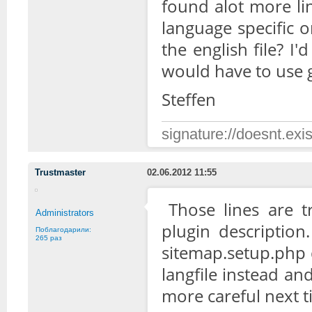
found alot more lin
language specific o
the english file? I'
would have to use g
Steffen
signature://doesnt.exis
Trustmaster
02.06.2012 11:55
Those lines are t
Administrators
plugin description
Поблагодарили:
265 раз
sitemap.setup.php di
langfile instead an
more careful next t