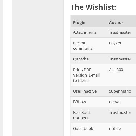
​The Wishlist:
Plugin
Author
Attachments
Trustmaster
Recent
dayver
comments
Qaptcha
Trustmaster
Print, PDF
Alex300
Version, E-mail
to friend
User Inactive
5uper Mario
BBflow
dervan
FaceBook
Trustmaster
Connect
Guestbook
riptide