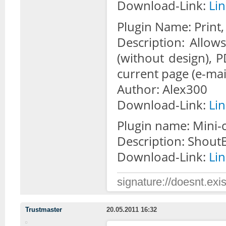
Download-Link:
Li
Plugin Name: Print,
Description: Allow
(without design), 
current page (e-mail
Author: Alex300
Download-Link:
Li
Plugin name: Mini-
Description: ShoutB
Download-Link:
Li
signature://doesnt.exis
Trustmaster
20.05.2011 16:32