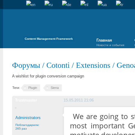
Content Management Framework
Главная
Новости и события
Форумы
/
Cotonti
/
Extensions
/
Genoa
A wishlist for plugin conversion campaign
Теги:
Plugin
Siena
Trustmaster
15.05.2011 21:06
We are going to s
Administrators
most important Ge
Поблагодарили:
265 раз
motivate developers