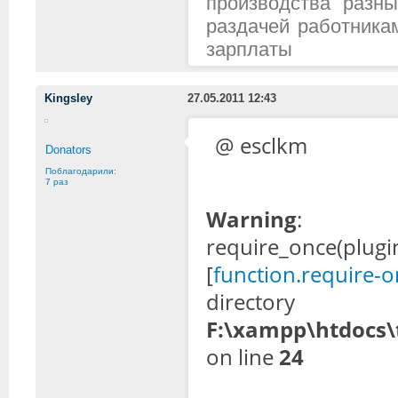
производства разн
раздачей работника
зарплаты
Kingsley
27.05.2011 12:43
@ esclkm
Donators
Поблагодарили:
7 раз
Warning
:
require_once(plugi
[
function.require-
dir
F:\xampp\htdocs\
on line
24