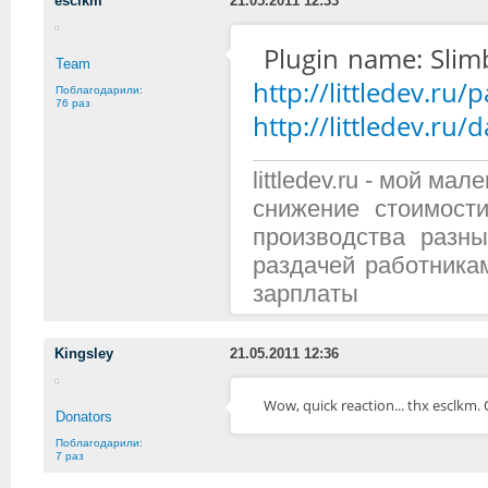
esclkm
21.05.2011 12:33
Plugin name: Slim
Team
http://littledev.ru
Поблагодарили:
76 раз
http://littledev.ru
littledev.ru - мой м
снижение стоимост
производства разн
раздачей работника
зарплаты
Kingsley
21.05.2011 12:36
Wow, quick reaction... thx esclkm. 
Donators
Поблагодарили:
7 раз