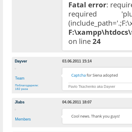
Fatal error
: requir
required 'plugins
(include_pat
F:\xampp\htdocs\
on line
24
Dayver
03.06.2011 15:14
Captcha
for Siena adopted
Team
Поблагодарили:
Pavlo Tkachenko aka Dayver
182 раза
JIabs
04.06.2011 18:07
Cool news. Thank you guys!
Members