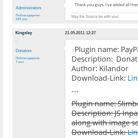
Thank you guys, I've added all these
Administrators
Поблагодарили:
May the Source be with you!
265 раз
Kingsley
21.05.2011 12:27
Plugin name: PayP
Donators
Description: Donat
Поблагодарили:
7 раз
Author: Kilandor
Download-Link:
Li
---
Plugin name: Slimb
Description: JS Inp
along with image sc
Download-Link:
Li