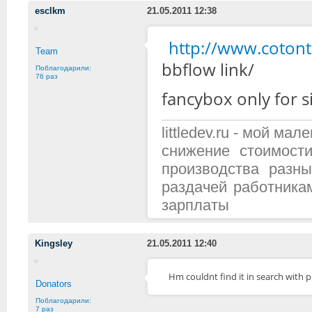
esclkm
21.05.2011 12:38
http://www.cotont
Team
bbflow link/
Поблагодарили:
76 раз
fancybox only for s
littledev.ru - мой м
снижение стоимост
производства разн
раздачей работника
зарплаты
Kingsley
21.05.2011 12:40
Hm couldnt find it in search with plu
Donators
Поблагодарили:
7 раз