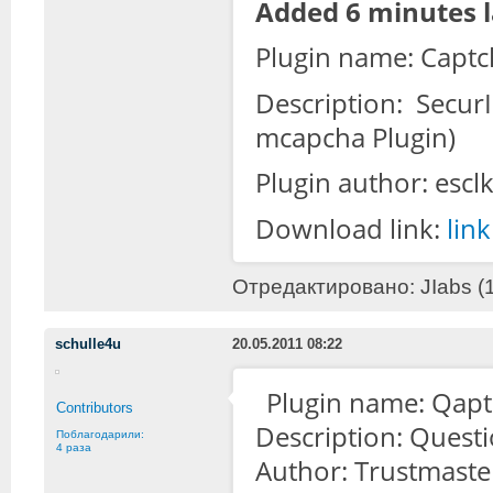
Added 6 minutes l
Plugin name: Captc
Description: Secur
mcapcha Plugin)
Plugin author: esc
Download link:
link
Отредактировано: JIabs (1
schulle4u
20.05.2011 08:22
Plugin name: Qap
Contributors
Description: Ques
Поблагодарили:
4 раза
Author: Trustmaste