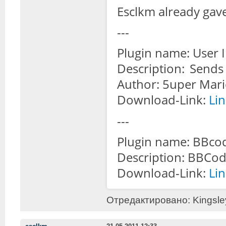
Esclkm already gave 
---
Plugin name: User I
Description: Sends
Author: 5uper Mar
Download-Link:
Li
---
Plugin name: BBcod
Description: BBCode
Download-Link:
Li
Отредактировано: Kingsley