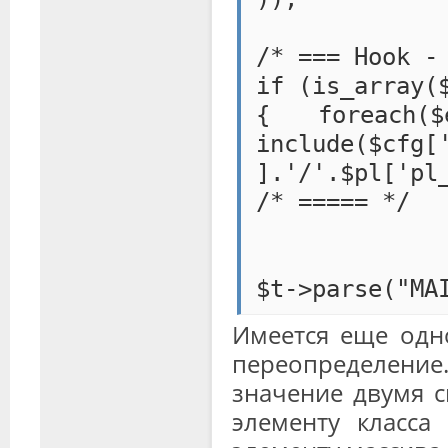
/* === Hook -
if (is_array(
{ foreach
include($cfg[
].'/'.$pl['pl
/* ===== */
$t->parse("MA
Имеется еще одн
переопределение.
значение двумя с
элементу класса 