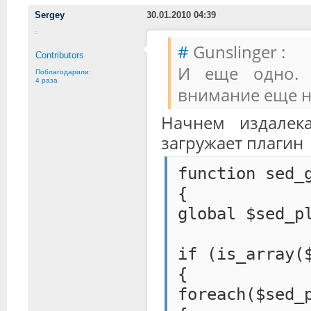
Sergey
30.01.2010 04:39
#
Gunslinger :
Contributors
И еще одно. 
Поблагодарили:
4 раза
внимание еще на
Начнем издалека
загружает плагин
function sed_
{
global $sed_p
if (is_array(
{
foreach($sed_