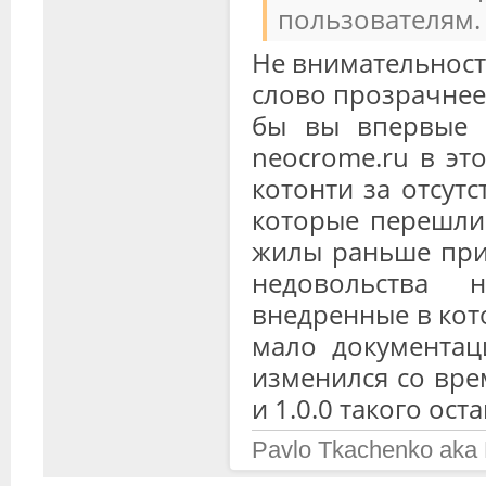
пользователям.
Не внимательность
слово прозрачнее
бы вы впервые 
neocrome.ru в эт
котонти за отсутс
которые перешли 
жилы раньше при 
недовольства 
внедренные в кот
мало документац
изменился со врем
и 1.0.0 такого ост
Pavlo Tkachenko aka