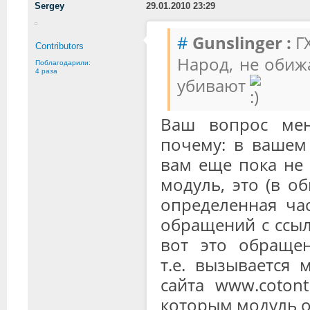
Sergey
29.01.2010 23:29
#
Gunslinger :
ГХ
Contributors
Народ, не обиж
Поблагодарили:
4 раза
убивают
Ваш вопрос мен
почему: в вашем 
вам еще пока не 
модуль, это (в о
определенная час
обращений с ссыл
вот это обращени
т.е. вызывается 
сайта www.cotont
которым модуль о