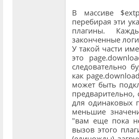
В массиве $ext
перебирая эти ук
плагины. Кажд
законченные логич
У такой части им
это page.downloa
следовательно б
как page.download
может быть подкл
предварительно, 
для одинаковых 
меньшие значени
"вам еще пока не
вызов этого плаг
(единожды) загру