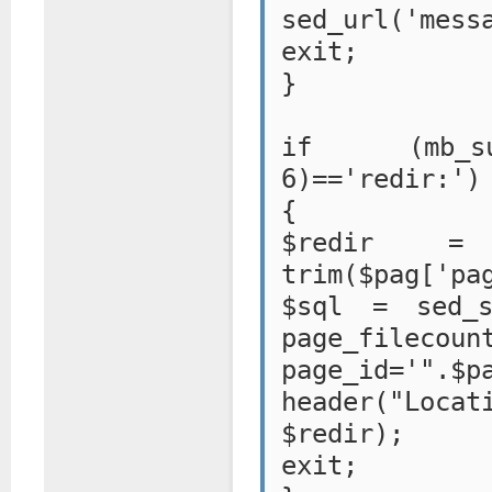
sed_url('mess
exit;
}
if (mb_sub
6)=='redir:')
{
$redir = s
trim($pag['pa
$sql = sed_s
page_fileco
page_id='".$p
header("Loca
$redir);
exit;