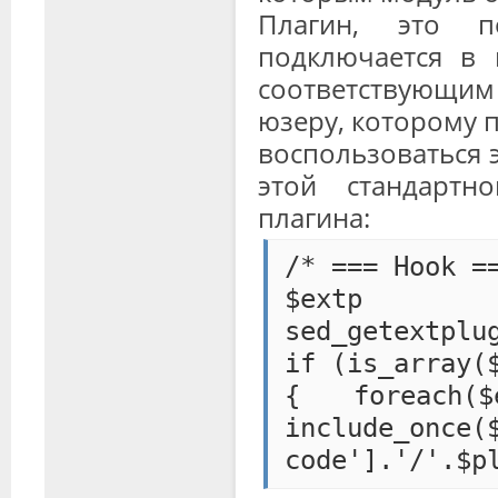
Плагин, это по
подключается в 
соответствующи
юзеру, которому 
воспользоваться э
этой стандарт
плагина:
/* === Hook =
$e
sed_getextplu
if (is_array(
{ foreach
include_once(
code'].'/'.$p