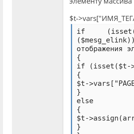
элементу массива 
$t->vars["ИМЯ_ТЕГ
if (isset
($mesg_elin
отображения э
{
if (isset($t-
{
$t->vars["PAG
}
else
{
$t->assign(ar
}