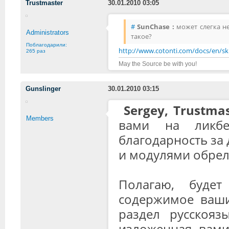
Trustmaster
30.01.2010 03:05
#
SunChase :
может слегка не
Administrators
такое?
Поблагодарили:
http://www.cotonti.com/docs/en/sk
265 раз
May the Source be with you!
Gunslinger
30.01.2010 03:15
Sergey, Trustma
Members
вами на ликб
благодарность за 
и модулями обрел
Полагаю, буде
содержимое ваши
раздел русскояз
изложенная вами