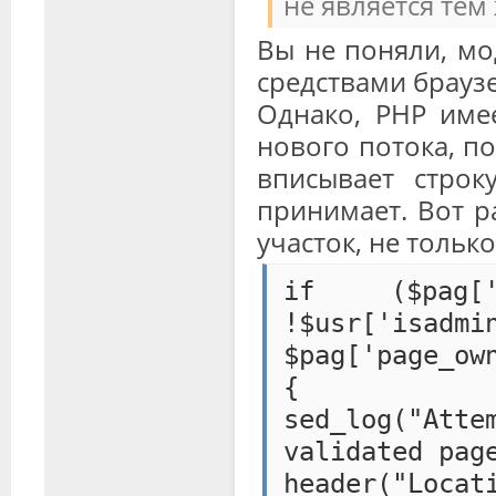
не является те
Вы не поняли, мо
средствами браузе
Однако, PHP име
нового потока, п
вписывает строк
принимает. Вот р
участок, не тольк
if ($pag[
!$usr['is
$pag['page_ow
{
sed_log("Att
validated pag
header("Loca