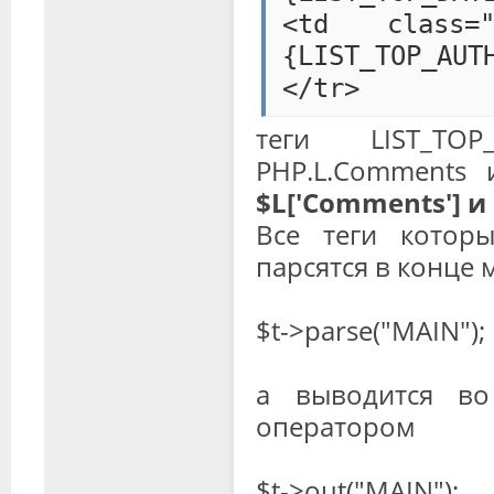
<td class="c
{LIST_TOP_AUT
</tr>
теги LIST_TO
PHP.L.Comments 
$L['Comments'] и $
Все теги котор
парсятся в конце
$t->parse("MAIN");
а выводится во
оператором
$t->out("MAIN");