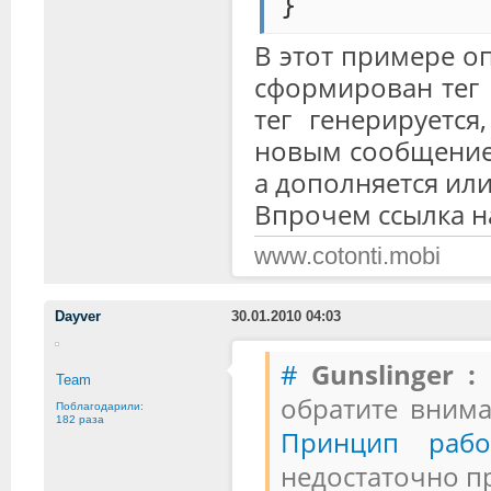
}
В этот примере оп
сформирован тег 
тег генерируется
новым сообщением
а дополняется ил
Впрочем ссылка н
www.cotonti.mobi
Dayver
30.01.2010 04:03
#
Gunslinger :
И
Team
обратите внима
Поблагодарили:
182 раза
Принцип рабо
недостаточно п