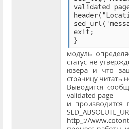
validated pag
header("Loca
sed_url('mess
exit;
}
модуль определя
статус не утвержд
юзера и что заш
страницу читать н
Выводится сообще
validated page
и производится 
SED_ABSOLUT
http_://www.coton
процесс работы м