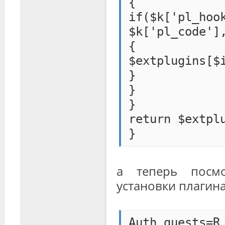
{
if($k['pl_ho
$k['pl_code']
{
$extplugins[$
}
}
}
return $extpl
}
а теперь посм
установки плагин
Auth_guests=R