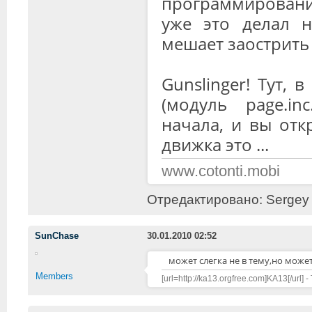
программированию
уже это делал н
мешает заострить
Gunslinger! Тут, 
(модуль page.in
начала, и вы от
движка это ...
www.cotonti.mobi
Отредактировано: Sergey (
SunChase
30.01.2010 02:52
может слегка не в тему,но может
Members
[url=http://ka13.orgfree.com]KA13[/url] -