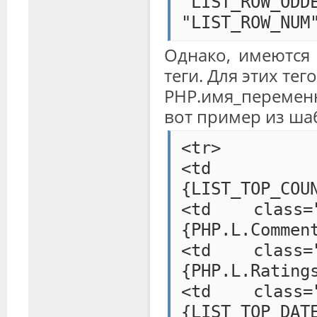
"LIST_ROW_ODD
"LIST_ROW_NUM
Однако, имеются 
теги. Для этих тег
PHP.имя_перемен
вот пример из шабл
<tr>
<td class=
{LIST_TOP_COU
<td class="
{PHP.L.Commen
<td class="
{PHP.L.Rating
<td class="
{LIST_TOP_DAT