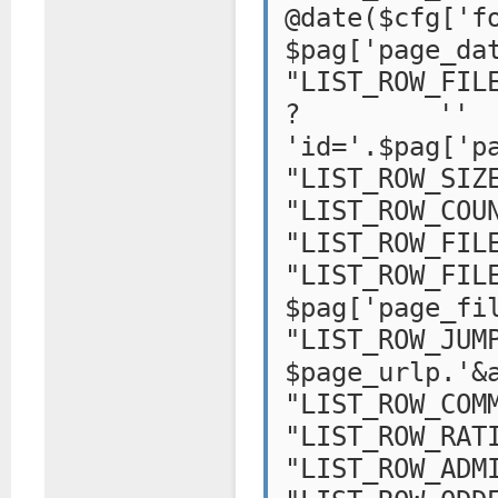
@date($cfg['f
$pag['page_da
"LIST_ROW_FIL
? '' :
'id='.$pag['p
"LIST_ROW_SIZ
"LIST_ROW_COU
"LIST_ROW_FIL
"LIST_
$pag['page_fi
"LIST_ROW_
$page_urlp.'&
"LIST_ROW_COM
"LIST_ROW_RAT
"LIST_ROW_ADM