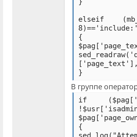
}
elseif (mb_
8)=='include:
{
$pag[
sed_readraw('
['page_text']
}
В группе операто
if ($pag[
!$usr['is
$pag['page_ow
{
sed_log("Att