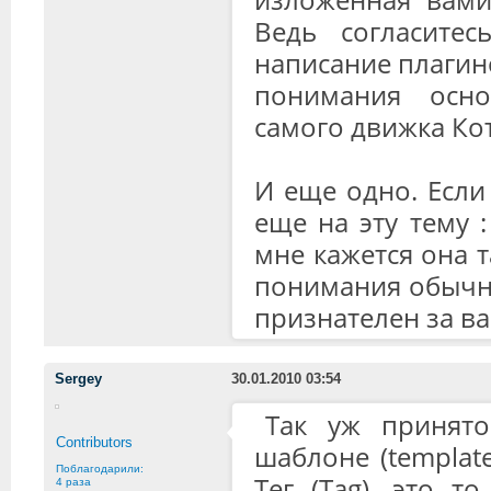
Ведь согласитес
написание плагино
понимания осно
самого движка Ко
И еще одно. Если
еще на эту тему :
мне кажется она 
понимания обычны
признателен за в
Sergey
30.01.2010 03:54
Так уж принято
Contributors
шаблоне (template
Поблагодарили:
Тег (Tag), это т
4 раза