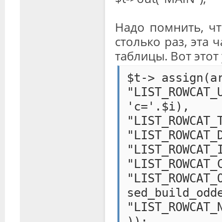
Надо помнить, чт
столько раз, эта 
таблицы. Вот этот у
$t-> assign(a
"LIST_ROWC
'c='.$i),
"LIST_ROWCAT_
"LIST_ROWCAT_
"LIST_ROWCAT_
"LIST_ROWCAT_
"LIST_R
sed_build_odd
"LIST_ROWCAT_
));