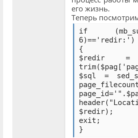
его жизнь.
Теперь посмотрим
if (mb_sub
6)=='redir:')
{
$redir = s
trim($pag['pa
$sql = sed_s
page_fileco
page_id='".$p
header("Loca
$redir);
exit;
}