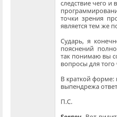
следствие чего и
программирования
точки зрения пр
является тем же 
Сударь, я конеч
пояснений полно
так понимаю вы с
вопросы для того 
В краткой форме:
выпендрежа отве
П.С.
Sergey
, Вот види