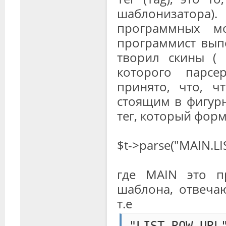
шаблонизатора
программных мо
программист выпо
творил скины ( 
которого парсе
принято, что, ч
стоящим в фигурн
тег, который форм
$t->parse("MAIN.L
где MAIN это п
шаблона, отвеча
т.е