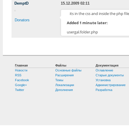
DemptD
15.12.2009 02:11
its in the css and inside the php f
Donators
Added 1 minute later:
usergal.folder.php
Главная
Файлы
Документация
Новости
Основные файлы
Оглавление
RSS
Расширения
Старые документы
Facebook
Темы
Установка
Google+
Локализации
Администрирование
Twitter
Дополнения
Разработка