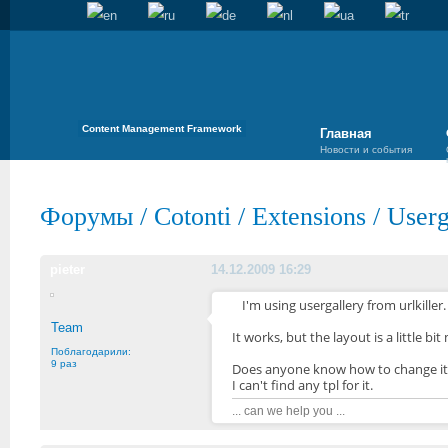
Content Management Framework
Главная
Новости и события
Форумы
/
Cotonti
/
Extensions
/
Userg
pieter
14.12.2009 16:29
I'm using usergallery from urlkiller.
Team
It works, but the layout is a little bit
Поблагодарили:
9 раз
Does anyone know how to change it
I can't find any tpl for it.
... can we help you ...