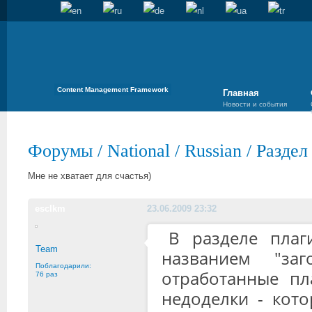
Content Management Framework
Главная
Новости и события
Форумы
/
National
/
Russian
/
Раздел
Мне не хватает для счастья)
esclkm
23.06.2009 23:32
В разделе плаг
Team
названием "за
Поблагодарили:
отработанные пл
76 раз
недоделки - кот