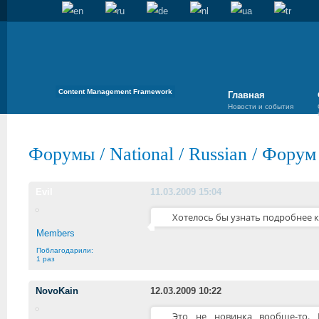
Content Management Framework
Главная
Новости и события
Форумы
/
National
/
Russian
/
Форум 
Evil
11.03.2009 15:04
Хотелось бы узнать подробнее к
Members
Поблагодарили:
1 раз
NovoKain
12.03.2009 10:22
Это не новинка вообще-то. 