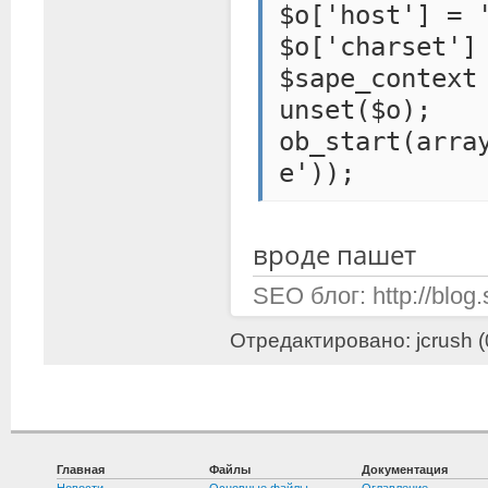
$o['host'] = 
$o['charset']
$sape_context
unset($o);
ob_start(arra
e'));
вроде пашет
SEO блог: http://blog.s
Отредактировано: jcrush (
Главная
Файлы
Документация
Новости
Основные файлы
Оглавление