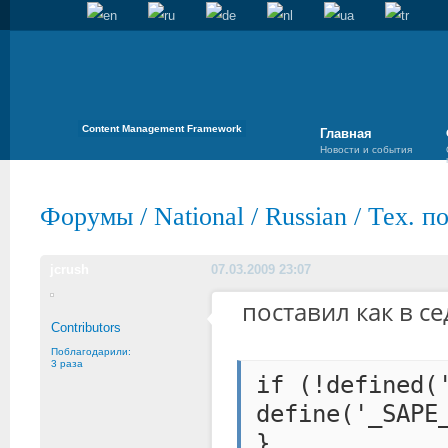
Content Management Framework
Главная
Новости и события
Форумы
/
National
/
Russian
/
Тех. п
jcrush
07.03.2009 23:07
поставил как в се
Contributors
Поблагодарили:
3 раза
if (!defined(
define('_SAPE
}