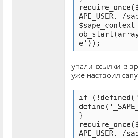
require_once(
APE_USER.'/sa
$sape_context
ob_start(arra
e'));
упали ссылки в эр
уже настроил сапу
if (!defined(
define('_SAPE
}
require_once(
APE_USER.'/sa