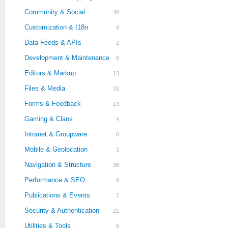
Community & Social
48
Customization & I18n
8
Data Feeds & APIs
2
Development & Maintenance
6
Editors & Markup
13
Files & Media
33
Forms & Feedback
13
Gaming & Clans
4
Intranet & Groupware
0
Mobile & Geolocation
3
Navigation & Structure
38
Performance & SEO
8
Publications & Events
7
Security & Authentication
21
Utilities & Tools
6