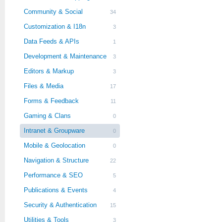
Community & Social
34
Customization & I18n
3
Data Feeds & APIs
1
Development & Maintenance
3
Editors & Markup
3
Files & Media
17
Forms & Feedback
11
Gaming & Clans
0
Intranet & Groupware
0
Mobile & Geolocation
0
Navigation & Structure
22
Performance & SEO
5
Publications & Events
4
Security & Authentication
15
Utilities & Tools
3