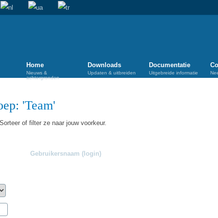
Home
Downloads
Documentatie
Co
Nieuws &
Updaten & uitbreiden
Uitgebreide informatie
Ne
achtergronden
ep: '
Team
'
orteer of filter ze naar jouw voorkeur.
Gebruikersnaam (login)