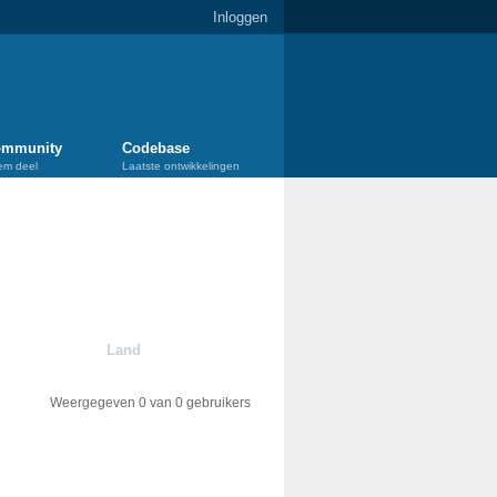
Inloggen
mmunity
Codebase
em deel
Laatste ontwikkelingen
Land
Weergegeven 0 van 0 gebruikers