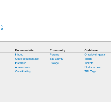
K
З
И
Documentatie
Community
Codebase
Inhoud
Forums
Ontwikkelingsplan
Oude documentatie
Site activity
Tijdlijn
Installatie
Etalage
Tickets
Administratie
Blader in bron
Ontwikkeling
TPL Tags