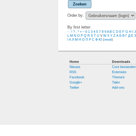
Zoeken
Order by:
By first letter:
-
:
!
?
.
*
+
~
0
1
3
4
5
7
8
9
A
B
C
D
E
F
G
H
I
J
L
M
N
O
P
Q
R
S
T
U
V
W
X
Y
Z
А
Б
В
Г
Д
Е
І
К
Л
М
Н
О
П
Р
С
Ф
Ю
(
reset
)
Home
Downloads
Nieuws
Core bestanden
RSS
Extensies
Facebook
Thema's
Google+
Talen
Twitter
Add-ons