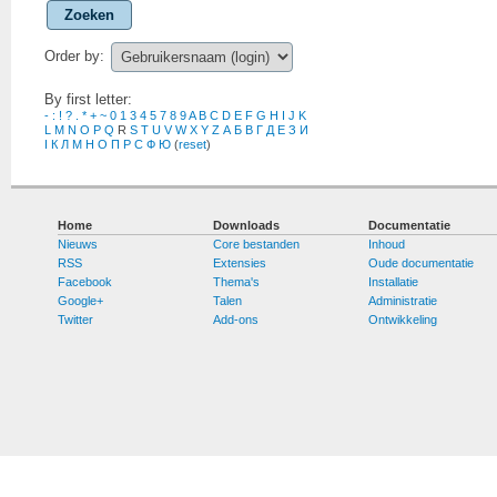
Zoeken
Order by:
By first letter:
-
:
!
?
.
*
+
~
0
1
3
4
5
7
8
9
A
B
C
D
E
F
G
H
I
J
K
L
M
N
O
P
Q
R
S
T
U
V
W
X
Y
Z
А
Б
В
Г
Д
Е
З
И
І
К
Л
М
Н
О
П
Р
С
Ф
Ю
(
reset
)
Home
Downloads
Documentatie
Nieuws
Core bestanden
Inhoud
RSS
Extensies
Oude documentatie
Facebook
Thema's
Installatie
Google+
Talen
Administratie
Twitter
Add-ons
Ontwikkeling