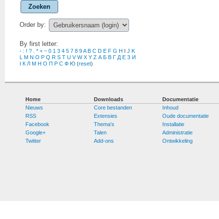
Zoeken
Order by:
By first letter:
-
:
!
?
.
*
+
~
0
1
3
4
5
7
8
9
A
B
C
D
E
F
G
H
I
J
K
L
M
N
O
P
Q
R
S
T
U
V
W
X
Y
Z
А
Б
В
Г
Д
Е
З
И
І
К
Л
М
Н
О
П
Р
С
Ф
Ю
(
reset
)
Home
Downloads
Documentatie
Nieuws
Core bestanden
Inhoud
RSS
Extensies
Oude documentatie
Facebook
Thema's
Installatie
Google+
Talen
Administratie
Twitter
Add-ons
Ontwikkeling