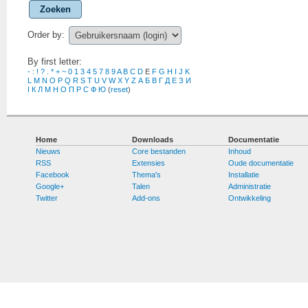
Zoeken
Order by:
By first letter:
-
:
!
?
.
*
+
~
0
1
3
4
5
7
8
9
A
B
C
D
E
F
G
H
I
J
K
L
M
N
O
P
Q
R
S
T
U
V
W
X
Y
Z
А
Б
В
Г
Д
Е
З
И
І
К
Л
М
Н
О
П
Р
С
Ф
Ю
(
reset
)
Home
Downloads
Documentatie
Nieuws
Core bestanden
Inhoud
RSS
Extensies
Oude documentatie
Facebook
Thema's
Installatie
Google+
Talen
Administratie
Twitter
Add-ons
Ontwikkeling