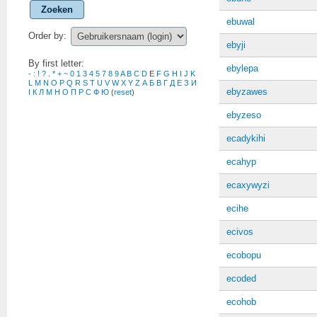
Zoeken
ebuwal
Order by:
ebyji
By first letter:
ebylepa
-
:
!
?
.
*
+
~
0
1
3
4
5
7
8
9
A
B
C
D
E
F
G
H
I
J
K
L
M
N
O
P
Q
R
S
T
U
V
W
X
Y
Z
А
Б
В
Г
Д
Е
З
И
ebyzawes
І
К
Л
М
Н
О
П
Р
С
Ф
Ю
(
reset
)
ebyzeso
ecadykihi
ecahyp
ecaxywyzi
ecihe
ecivos
ecobopu
ecoded
ecohob