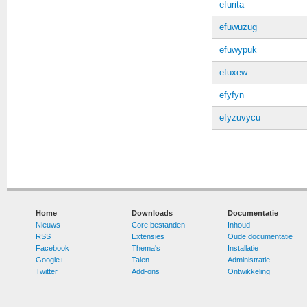
efurita
efuwuzug
efuwypuk
efuxew
efyfyn
efyzuvycu
Home
Downloads
Documentatie
Nieuws
Core bestanden
Inhoud
RSS
Extensies
Oude documentatie
Facebook
Thema's
Installatie
Google+
Talen
Administratie
Twitter
Add-ons
Ontwikkeling