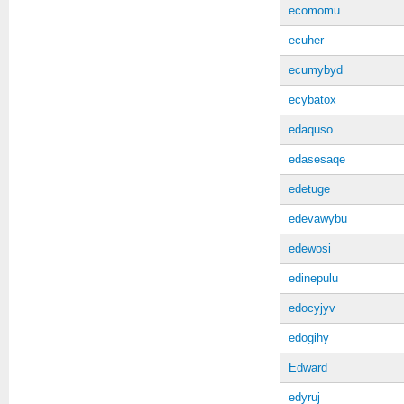
ecomomu
ecuher
ecumybyd
ecybatox
edaquso
edasesaqe
edetuge
edevawybu
edewosi
edinepulu
edocyjyv
edogihy
Edward
edyruj