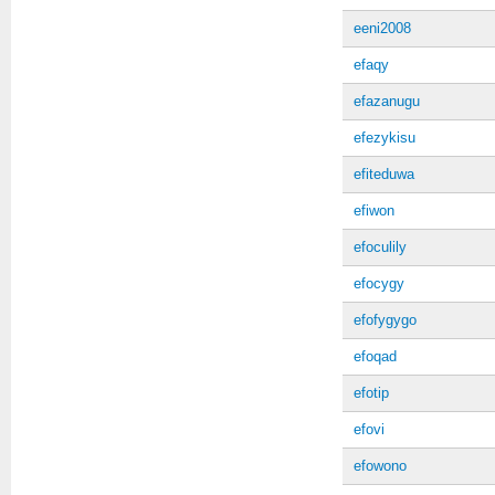
eeni2008
efaqy
efazanugu
efezykisu
efiteduwa
efiwon
efoculily
efocygy
efofygygo
efoqad
efotip
efovi
efowono