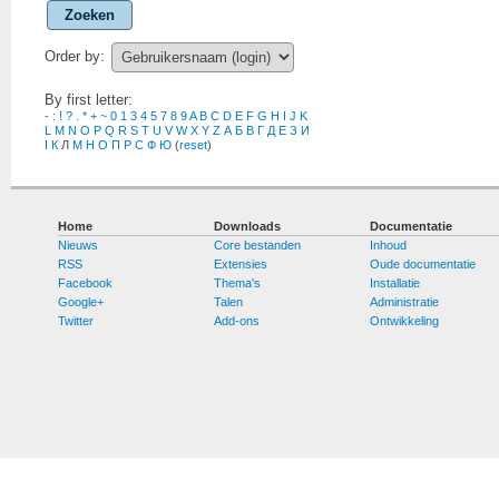
Zoeken
Order by:
By first letter:
-
:
!
?
.
*
+
~
0
1
3
4
5
7
8
9
A
B
C
D
E
F
G
H
I
J
K
L
M
N
O
P
Q
R
S
T
U
V
W
X
Y
Z
А
Б
В
Г
Д
Е
З
И
І
К
Л
М
Н
О
П
Р
С
Ф
Ю
(
reset
)
Home
Downloads
Documentatie
Nieuws
Core bestanden
Inhoud
RSS
Extensies
Oude documentatie
Facebook
Thema's
Installatie
Google+
Talen
Administratie
Twitter
Add-ons
Ontwikkeling