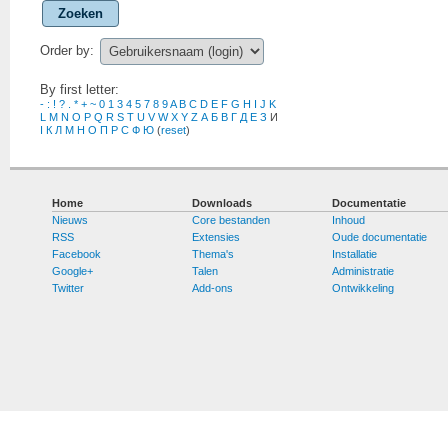
Zoeken
Order by:
By first letter:
-
:
!
?
.
*
+
~
0
1
3
4
5
7
8
9
A
B
C
D
E
F
G
H
I
J
K
L
M
N
O
P
Q
R
S
T
U
V
W
X
Y
Z
А
Б
В
Г
Д
Е
З
И
І
К
Л
М
Н
О
П
Р
С
Ф
Ю
(
reset
)
Home
Downloads
Documentatie
Nieuws
Core bestanden
Inhoud
RSS
Extensies
Oude documentatie
Facebook
Thema's
Installatie
Google+
Talen
Administratie
Twitter
Add-ons
Ontwikkeling