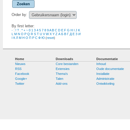
Zoeken
Order by:
By first letter:
-
:
!
?
.
*
+
~
0
1
3
4
5
7
8
9
A
B
C
D
E
F
G
H
I
J
K
L
M
N
O
P
Q
R
S
T
U
V
W
X
Y
Z
А
Б
В
Г
Д
Е
З
И
І
К
Л
М
Н
О
П
Р
С
Ф
Ю
(
reset
)
Home
Downloads
Documentatie
Nieuws
Core bestanden
Inhoud
RSS
Extensies
Oude documentatie
Facebook
Thema's
Installatie
Google+
Talen
Administratie
Twitter
Add-ons
Ontwikkeling