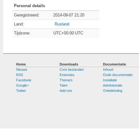
Personal details
Geregistreerd:
2014-09-07 21:20
Land:
Rusland
Tijdzone:
UTC+00:00 UTC
Home
Downloads
Documentatie
Nieuws
Core bestanden
Inhoud
RSS
Extensies
Oude documentatie
Facebook
Thema's
Installatie
Google+
Talen
Administratie
Twitter
Add-ons
Ontwikkeling