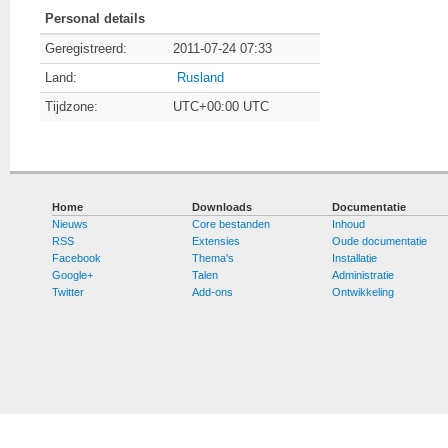
Personal details
Geregistreerd:
2011-07-24 07:33
Land:
Rusland
Tijdzone:
UTC+00:00 UTC
Home
Downloads
Documentatie
Nieuws
Core bestanden
Inhoud
RSS
Extensies
Oude documentatie
Facebook
Thema's
Installatie
Google+
Talen
Administratie
Twitter
Add-ons
Ontwikkeling