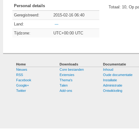
Personal details
Totaal: 10, Op p
Geregistreerd:
2015-02-16 06:40
Land:
---
Tijdzone:
UTC+00:00 UTC
Home
Downloads
Documentatie
Nieuws
Core bestanden
Inhoud
RSS
Extensies
Oude documentatie
Facebook
Thema's
Installatie
Google+
Talen
Administratie
Twitter
Add-ons
Ontwikkeling