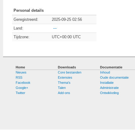
Personal details
Geregistreerd:
2025-09-25 02:56
Land:
---
Tijdzone:
UTC+00:00 UTC
Home
Downloads
Documentatie
Nieuws
Core bestanden
Inhoud
RSS
Extensies
Oude documentatie
Facebook
Thema's
Installatie
Google+
Talen
Administratie
Twitter
Add-ons
Ontwikkeling