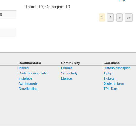
Totaal: 19, Op pagina: 10
6
1
2
>
>>
Documentatie
Community
Codebase
Inhoud
Forums
Ontwikkelingsplan
Oude documentatie
Site activity
Tijdlijn
Installatie
Etalage
Tickets
Administratie
Blader in bron
Ontwikkeling
TPL Tags