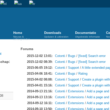
Home
Downloads
Documentatie
Co
Nieuws &
Updaten & uitbreiden
Uitgebreide informatie
Ne
achtergronden
Forums
2015-12-02 13:01:
Cotonti
/
Bugs
/
[fixed] Search error
schap:
2015-12-02 08:39:
Cotonti
/
Bugs
/
[fixed] Search error
2015-06-05 19:12:
Cotonti
/
Support
/
A little extended pa
2015-04-06 18:41:
Cotonti
/
Bugs
/
Rating
2015-04-02 08:08:
Cotonti
/
Support
/
Create a plugin wit
2015-04-01 15:16:
Cotonti
/
Support
/
Create a plugin wit
2014-09-13 21:16:
Cotonti
/
Extensions
/
Add a page and 
:08
2014-09-13 13:16:
Cotonti
/
Extensions
/
Add a page and 
2014-09-12 16:11:
Cotonti
/
Extensions
/
Add a page and 
2014-09-10 13:50:
Cotonti
/
Extensions
/
Add a page and 