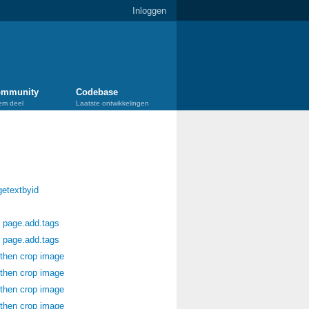
Inloggen
mmunity
Codebase
em deel
Laatste ontwikkelingen
getextbyid
h page.add.tags
h page.add.tags
then crop image
then crop image
then crop image
then crop image