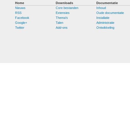
Home
Downloads
Documentatie
Nieuws
Core bestanden
Inhoud
RSS
Extensies
Oude documentatie
Facebook
Thema's
Installatie
Google+
Talen
Administratie
Twitter
Add-ons
Ontwikkeling