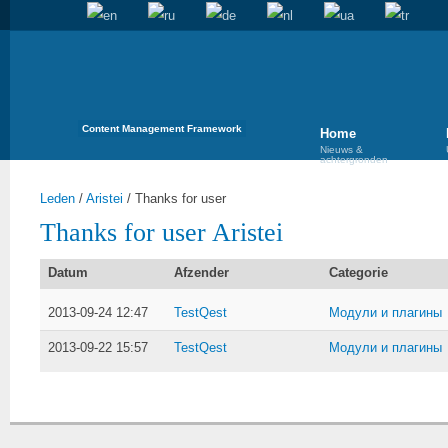
Content Management Framework
Home
Nieuws &
achtergronden
Leden
/
Aristei
/
Thanks for user
Thanks for user Aristei
Datum
Afzender
Categorie
2013-09-24 12:47
TestQest
Модули и плагины
2013-09-22 15:57
TestQest
Модули и плагины