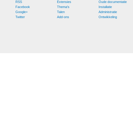
RSS
Extensies
Oude documentatie
Facebook
Thema's
Installatie
Google+
Talen
Administratie
Twitter
Add-ons
Ontwikkeling