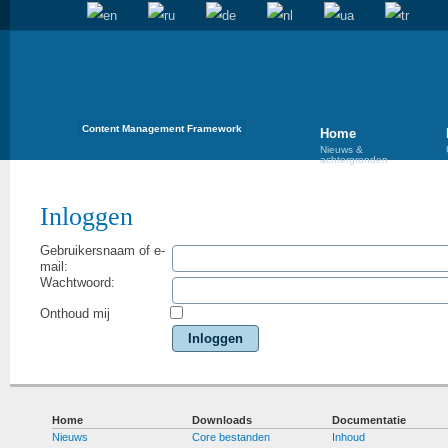
Content Management Framework
Home
Nieuws &
achtergronden
Inloggen
Gebruikersnaam of e-
mail:
Wachtwoord:
Onthoud mij
Inloggen
Home
Downloads
Documentatie
Nieuws
Core bestanden
Inhoud