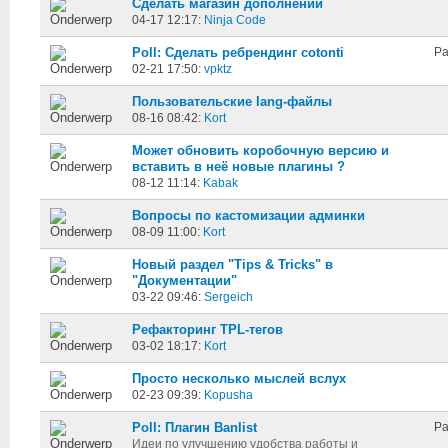
Сделать магазин дополнений
04-17 12:17:
Ninja Code
Poll: Сделать ребрендинг cotonti
Pa
02-21 17:50:
vpktz
Пользовательские lang-файлы
08-16 08:42:
Kort
Может обновить коробочную версию и
вставить в неё новые плагины ?
08-12 11:14:
Kabak
Вопросы по кастомизации админки
08-09 11:00:
Kort
Новый раздел "Tips & Tricks" в
"Документации"
03-22 09:46:
Sergeich
Рефакторинг TPL-тегов
03-02 18:17:
Kort
Просто несколько мыслей вслух
02-23 09:39:
Kopusha
Poll: Плагин Banlist
Pa
Идеи по улучшению удобства работы и