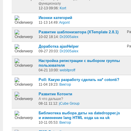
функционалу
12-13 09:06:
Kort
Иконки категорий
11-13 14:49:
Argont
Развитие шаблонизатора (XTemplate 2.8.1)
Pa
10-02 18:14:
Dr2005alex
Доработка ajaxHelper
Pa
09-27 20:03:
Dr2005alex
Настройка регистрации с выбором группы
пользователя
04-21 10:00:
webitproff
Poll: Какую разработу сделать на* cotonti?
11-04 19:23:
Виктор
Развитие Котонти
А что дальше?
08-11 11:12:
jCube Group
Библиотека выбора даты на datedropper.js
и изменение lang HTML кода ua на uk
10-11 05:53:
Виктор