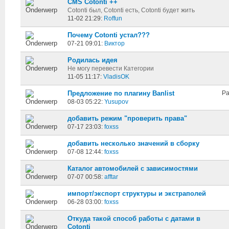
CMS Cotonti ++
Cotonti был, Cotonti есть, Cotonti будет жить
11-02 21:29:
Roffun
Почему Cotonti устал???
07-21 09:01:
Виктор
Родилась идея
Не могу перевести Категории
11-05 11:17:
VladisOK
Предложение по плагину Banlist
Pa
08-03 05:22:
Yusupov
добавить режим "проверить права"
07-17 23:03:
foxss
добавить несколько значений в сборку
07-08 12:44:
foxss
Каталог автомобилей с зависимостями
07-07 00:58:
afftar
импорт/экспорт структуры и экстраполей
06-28 03:00:
foxss
Откуда такой способ работы с датами в
Cotonti