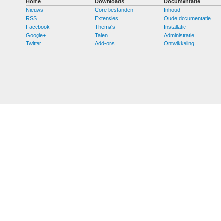
Home
Downloads
Documentatie
Nieuws
Core bestanden
Inhoud
RSS
Extensies
Oude documentatie
Facebook
Thema's
Installatie
Google+
Talen
Administratie
Twitter
Add-ons
Ontwikkeling