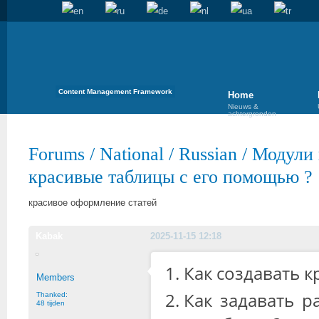
Content Management Framework
Home
Nieuws &
achtergronden
Forums
/
National
/
Russian
/
Модули 
красивые таблицы с его помощью ?
красивое оформление статей
Kabak
2025-11-15 12:18
Как создавать 
Members
Как задавать р
Thanked:
48 tijden