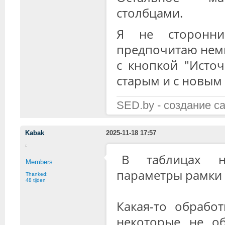
столбцами.
Я не сторонник
предпочитаю немн
с кнопкой "Источ
старым и с новым 
SED.by - создание с
Kabak
2025-11-18 17:57
В таблицах н
Members
параметры рамки 
Thanked:
48 tijden
Какая-то обрабо
некоторые не об