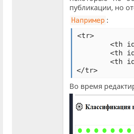
публикации, но о
:
Например
<tr>

	<th id="react-aria541948875-_r_5t_-0" style="border-width:15px;border-color:rgb(0,255,0);">Класс помещения</th>

	<th id="react-aria541948875-_r_5t_-1">Характеристика условий среды</th>

	<th id="react-aria541948875-_r_5t_-2">Основные факторы опасности</th>

</tr>
Во время редакт