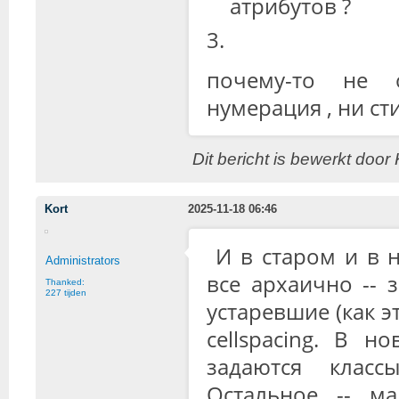
атрибутов ?
почему-то не 
нумерация , ни ст
Dit bericht is bewerkt do
Kort
2025-11-18 06:46
И в старом и в 
Administrators
все архаично -- 
Thanked:
227 tijden
устаревшие (как эт
cellspacing. В н
задаются классы
Остальное -- м