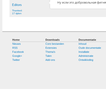
Ну если это добровольная фигня,
Editors
Thanked:
17 tijden
Home
Downloads
Documentatie
Nieuws
Core bestanden
Inhoud
RSS
Extensies
Oude documentatie
Facebook
Thema's
Installatie
Google+
Talen
Administratie
Twitter
Add-ons
Ontwikkeling