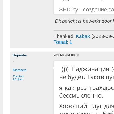
SED.by - создание с
Dit bericht is bewerkt door
Thanked:
Kabak
(2023-09-
Totaal: 1
Kopusha
2023-09-04 08:30
)))) Паджинация 
Members
не будет. Таков пу
Thanked:
90 tijden
я как раз трахаюс
бессмысленно.
Хороший плуг для
меня сидит о Биб