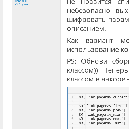
не нравится спи
Thanked:
227 tijden
небезопасно вых
шифровать парам
описанием.
Как вариант м
использование кон
PS: Обнови сбор
классом)) Тепер
классом в анкоре 
1
$R['link_pagenav_current
2
3
$R['link_pagenav_first']
4
$R['link_pagenav_prev'] 
5
$R['link_pagenav_main'] 
6
$R['link_pagenav_next'] 
7
$R['link_pagenav_last'] 
8