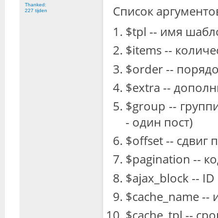
Thanked:
Список аргументов 
227 tijden
$tpl -- имя шаб
$items -- количе
$order -- поряд
$extra -- допол
$group -- групп
- один пост)
$offset -- сдвиг
$pagination -- 
$ajax_block -- 
$cache_name -- 
$cache_tpl -- ср