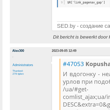
9
$R['link_pagenav_gap']  
SED.by - создание с
Dit bericht is bewerkt door
Alex300
2023-09-05 12:49
#47053
Kopusha
Administrators
Thanked:
И вдогонку - н
279 tijden
урлов при подо
/ua/#get-
comlist_ajax;ua
DESC&extra=0&g