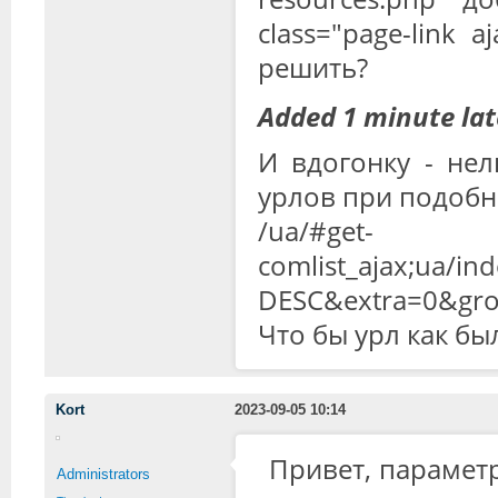
class="page-link 
решить?
Added 1 minute lat
И вдогонку - нел
урлов при подобн
/ua/#get-
comlist_ajax;ua/i
DESC&extra=0&gro
Что бы урл как был
Kort
2023-09-05 10:14
Привет, парамет
Administrators