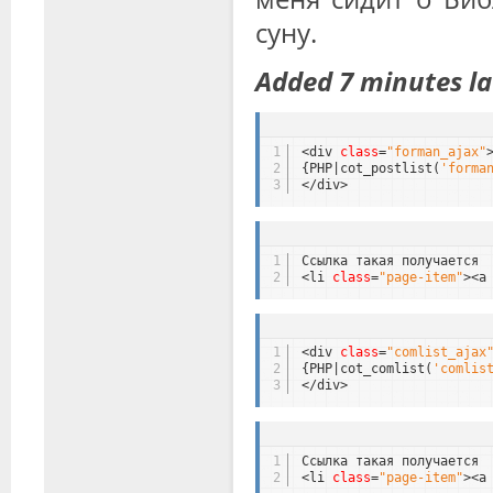
суну.
Added 7 minutes la
1
<div 
class
=
"forman_ajax"
2
{PHP|cot_postlist(
'forma
3
</div>
1
Ссылка такая получается
2
<li 
class
=
"page-item"
><a
1
<div 
class
=
"comlist_ajax
2
{PHP|cot_comlist(
'comlis
3
</div>
1
Ссылка такая получается
2
<li 
class
=
"page-item"
><a