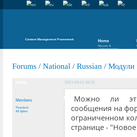
Content Management Framework
Home
Nieuws &
achtergronden
Forums
/
National
/
Russian
/
Модули 
Kabak
2023-09-01 08:51
Можно ли эти
Members
сообщения на фору
Thanked:
48 tijden
ограниченном коли
странице - "Новое 