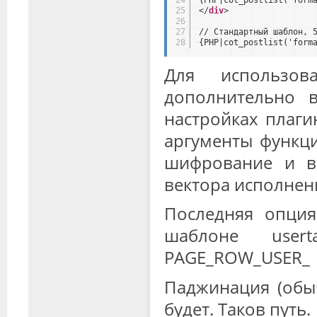
25
</
div
>
26
27
// Стандартный шаблон, 
28
{PHP|cot_postlist('form
Для использов
дополнительно 
настройках плаги
аргументы функци
шифрование и в
вектора исполнен
Последняя опция
шаблоне user
PAGE_ROW_USER_
Паджинация (обыч
будет. Таков путь.