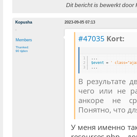
Dit bericht is bewerkt door
Kopusha
2023-09-05 07:13
#47035
Kort:
Members
Thanked:
90 tijden
1
...
2
$event
= 
' class="aja
3
...
В результате дв
чего или не р
анкоре не сра
Понятно, что дл
У меня именно така
resources.php до