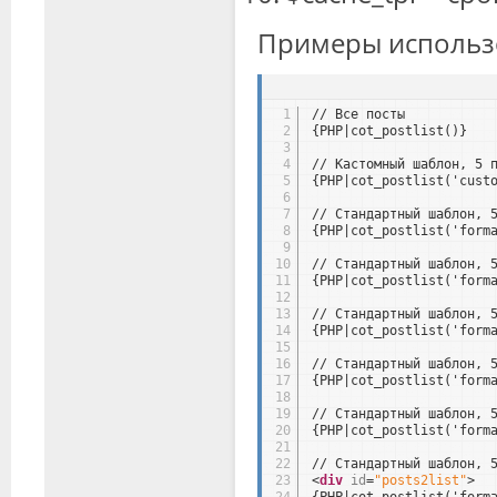
Примеры использ
1
// Все посты
2
{PHP|cot_postlist()}
3
4
// Кастомный шаблон, 5 
5
{PHP|cot_postlist('cust
6
7
// Стандартный шаблон, 
8
{PHP|cot_postlist('form
9
10
// Стандартный шаблон, 
11
{PHP|cot_postlist('form
12
13
// Стандартный шаблон, 
14
{PHP|cot_postlist('form
15
16
// Стандартный шаблон, 
17
{PHP|cot_postlist('form
18
19
// Стандартный шаблон, 
20
{PHP|cot_postlist('form
21
22
// Стандартный шаблон, 
23
<
div
id
=
"posts2list"
>
24
{PHP|cot_postlist('form