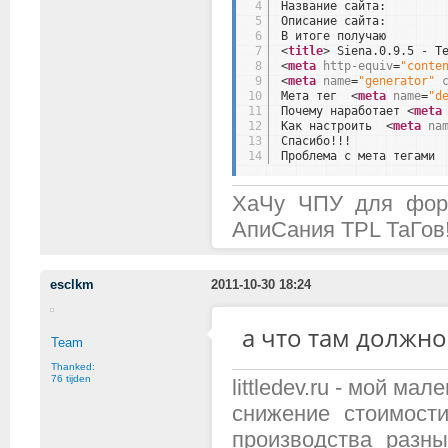
4
Название сайта:        
5
Описание сайта:        
6
В итоге получаю
7
<
title
> Siena.0.9.5 - Т
8
<
meta
http-equiv
=
"conte
9
<
meta
name
=
"generator"
10
Мета тег  <
meta
name
=
"d
11
Почему наработает <
meta
12
Как настроить  <
meta
na
13
Спасибо!!!
14
Проблема с мета тегами
ХаЧу ЧПУ для фору
АпиСания TPL ТаГов
esclkm
2011-10-30 18:24
а что там должно
Team
Thanked:
76 tijden
littledev.ru - мой м
снижение стоимост
производства разн