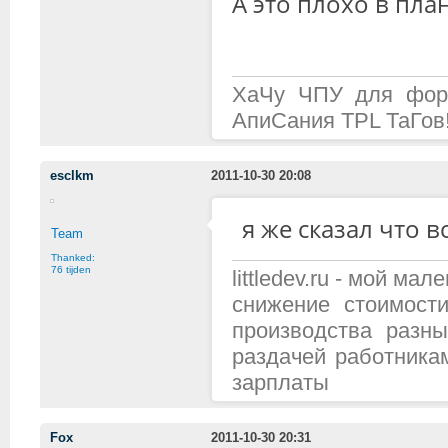
А это плохо в пла
ХаЧу ЧПУ для фору
АпиСания TPL ТаГов
esclkm
2011-10-30 20:08
я же сказал что в
Team
Thanked:
76 tijden
littledev.ru - мой м
снижение стоимост
производства разн
раздачей работника
зарплаты
Fox
2011-10-30 20:31