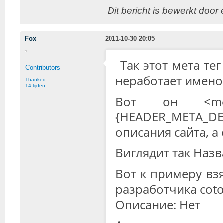
Dit bericht is bewerkt doo
Fox
2011-10-30 20:05
Так этот мета те
Contributors
неработает имено
Thanked:
14 tijden
Вот он <meta
{HEADER_META_DE
описания сайта, а
Виглядит так Назв
Вот к примеру взят
разработчика coto
Описание: Нет