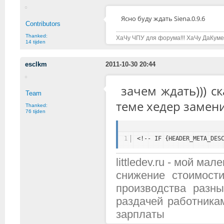
Ясно буду ждать Siena.0.9.6
Contributors
Thanked:
ХаЧу ЧПУ для форума!!! ХаЧу ДаКуме
14 tijden
esclkm
2011-10-30 20:44
зачем ждать))) с
Team
теме хедер замени
Thanked:
76 tijden
1
<!-- IF {HEADER_META_DES
littledev.ru - мой м
снижение стоимост
производства разн
раздачей работника
зарплаты