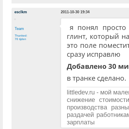
esclkm
2011-10-30 19:34
я понял просто 
Team
глинт, который н
Thanked:
76 tijden
это поле поместит
сразу исправлю
Добавлено 30 ми
в транке сделано.
littledev.ru - мой м
снижение стоимост
производства разн
раздачей работника
зарплаты