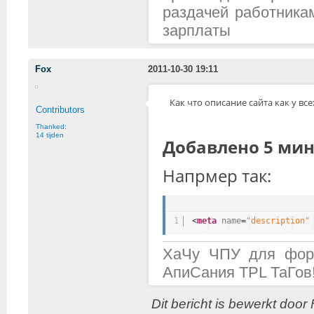
раздачей работника
зарплаты
Fox
2011-10-30 19:11
Как что описание сайта как у вс
Contributors
Thanked:
14 tijden
Добавлено 5 мин
Напрмер так:
1
<
meta
name
=
"description"
ХаЧу ЧПУ для фору
АпиСания TPL ТаГов
Dit bericht is bewerkt door