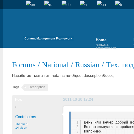
Content Management Framework
Home
Nieuws &
achtergronden
Forums
/
National
/
Russian
/
Тех. по
Наработает мета тег meta name=&quot;description&quot;
Tags:
Description
Fox
2011-10-30 17:24
Contributors
1
День или вечер добрый в
Thanked:
2
Вот столкнулся с пробле
14 tijden
3
Например: