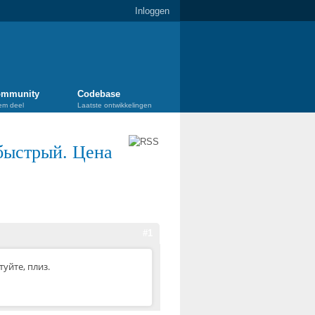
Inloggen
mmunity
Codebase
em deel
Laatste ontwikkelingen
быстрый. Цена
#1
уйте, плиз.