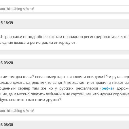
ог: http://blog.stfw.ru/
15 18:39
ush, расскажи поподробнее как там правильно регистрироваться, я что
оследние двашага регистрации интерисуют.
16 03:20
акие там два шага? ввел номер карты и ключ и все, дали IP и рута, пе
альше делать хз, решил что занинй не хватает и отправил в тиккет за
оценный сервер там же но у русских ресселлеров (
рефка
), доро
шие, да и можно платить вебмани а не картой. Так что нужны хороши
ignx, кстати кот как с ним дружит?
ог: http://blog.stfw.ru/
16 08:30