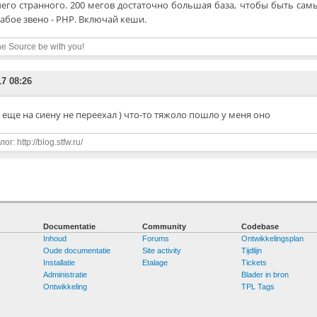
его странного. 200 мегов достаточно большая база, чтобы быть сам
абое звено - PHP. Включай кеши.
e Source be with you!
17 08:26
я еще на сиену не переехал ) что-то тяжоло пошло у меня оно
ог: http://blog.stfw.ru/
Documentatie
Community
Codebase
Inhoud
Forums
Ontwikkelingsplan
Oude documentatie
Site activity
Tijdlijn
Installatie
Etalage
Tickets
Administratie
Blader in bron
Ontwikkeling
TPL Tags