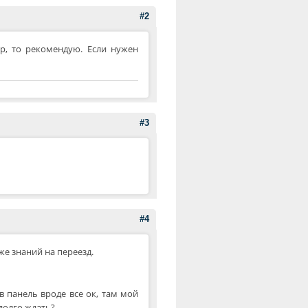
#2
р, то рекомендую. Если нужен
#3
#4
же знаний на переезд.
в панель вроде все ок, там мой
 долго ждать?