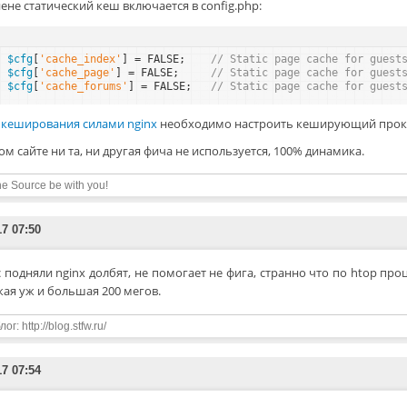
иене статический кеш включается в config.php:
$cfg
[
'cache_index'
] = FALSE;    
// Static page cache for guest
$cfg
[
'cache_page'
] = FALSE;     
// Static page cache for guest
$cfg
[
'cache_forums'
] = FALSE;   
// Static page cache for guest
я
кеширования силами nginx
необходимо настроить кеширующий прокси
ом сайте ни та, ни другая фича не используется, 100% динамика.
e Source be with you!
17 07:50
 подняли nginx долбят, не помогает не фига, странно что по htop проц
кая уж и большая 200 мегов.
ог: http://blog.stfw.ru/
17 07:54