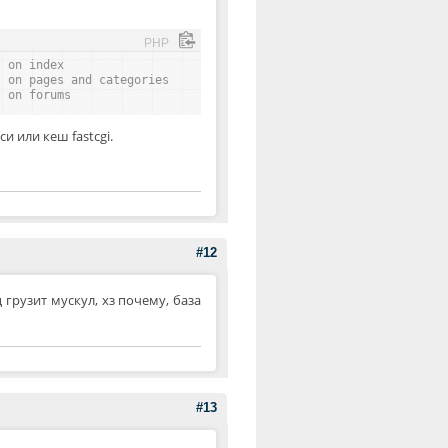
PHP
s on index
s on pages and categories
s on forums
 или кеш fastcgi.
#12
 грузит мускул, хз почему, база
#13