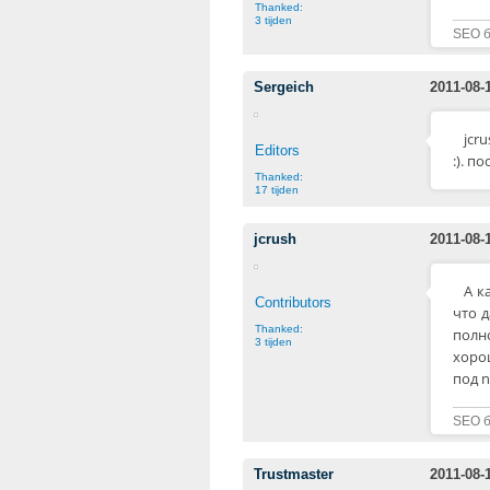
Thanked:
3 tijden
SEO бл
Sergeich
2011-08-
jcr
Editors
:). п
Thanked:
17 tijden
jcrush
2011-08-
А к
Contributors
что д
Thanked:
полн
3 tijden
хоро
под n
SEO бл
Trustmaster
2011-08-