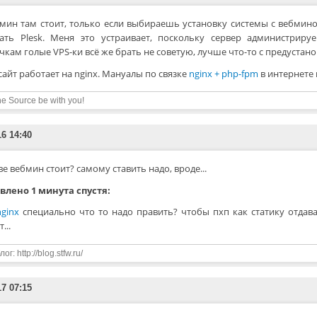
мин там стоит, только если выбираешь установку системы с вебмин
зать Plesk. Меня это устраивает, поскольку сервер администрир
кам голые VPS-ки всё же брать не советую, лучше что-то с предустан
сайт работает на nginx. Мануалы по связке
nginx + php-fpm
в интернете
e Source be with you!
16 14:40
ве вебмин стоит? самому ставить надо, вроде...
влено 1 минута спустя:
nginx
специально что то надо править? чтобы пхп как статику отдава
...
ог: http://blog.stfw.ru/
17 07:15