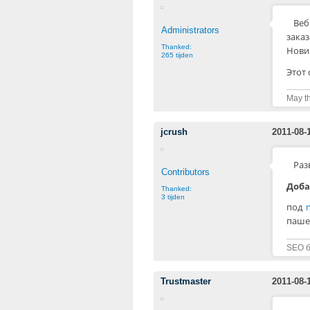
Веб
Administrators
зака
Thanked:
Нович
265 tijden
Этот 
May th
jcrush
2011-08-
Раз
Contributors
Доба
Thanked:
3 tijden
под
пашет
SEO бл
Trustmaster
2011-08-