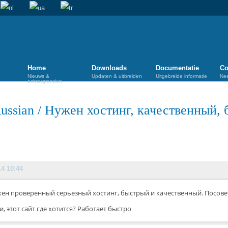
Home
Downloads
Documentatie
Co
Nieuws &
Updaten & uitbreiden
Uitgebreide informatie
Ne
achtergronden
ussian
/
Нужен хостинг, качественный, 
14 10:44
ен проверенный серьезный хостинг, быстрый и качественный. Посовет
и, этот сайт где хотится? Работает быстро