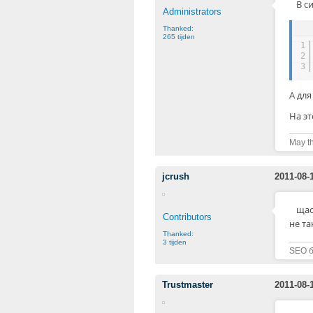
В с
Administrators
Thanked:
265 tijden
1
2
3
А дл
На эт
May th
jcrush
2011-08-
щас
Contributors
не та
Thanked:
3 tijden
SEO бл
Trustmaster
2011-08-