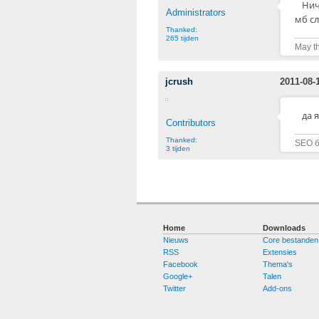
Нич
Administrators
мб сл
Thanked:
265 tijden
May th
jcrush
2011-08-
да 
Contributors
Thanked:
SEO бл
3 tijden
Home
Downloads
Nieuws
Core bestanden
RSS
Extensies
Facebook
Thema's
Google+
Talen
Twitter
Add-ons