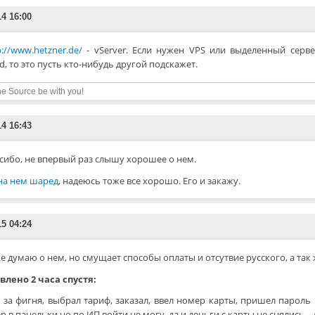
14 16:00
p://www.hetzner.de/
- vServer. Если нужен VPS или выделенный серве
d, то это пусть кто-нибудь другой подскажет.
e Source be with you!
14 16:43
сибо, не впервый раз слышу хорошее о нем.
 на нем шаред
, надеюсь тоже все хорошо. Его и закажу.
15 04:24
е думаю о нем, но смущает способы оплаты и отсутвие русского, а так 
влено 2 часа спустя:
 за фигня, выбрал тариф, заказал, ввел номер карты, пришел пароль 
р в панельки но по ИП войти не могу, да и деньги с карты не снялись...