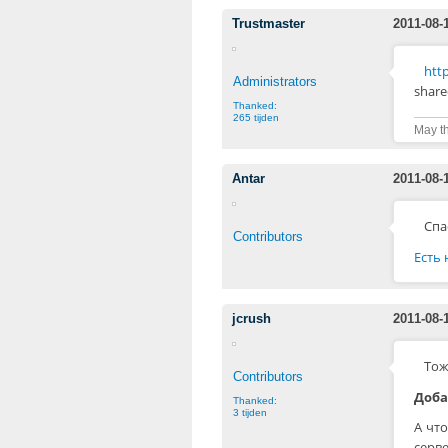
Trustmaster
2011-08-
htt
Administrators
share
Thanked:
265 tijden
May th
Antar
2011-08-
Спа
Contributors
Есть
jcrush
2011-08-
Тож
Contributors
Доба
Thanked:
3 tijden
А что
серве