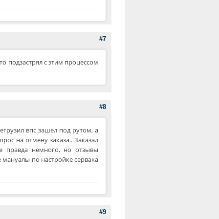
#7
-то подзастрял с этим процессом
#8
регрузил впс зашел под рутом, а
прос на отмену заказа.. Заказал
же правда немного, но отзывы
е мануалы по настройке сервака
#9