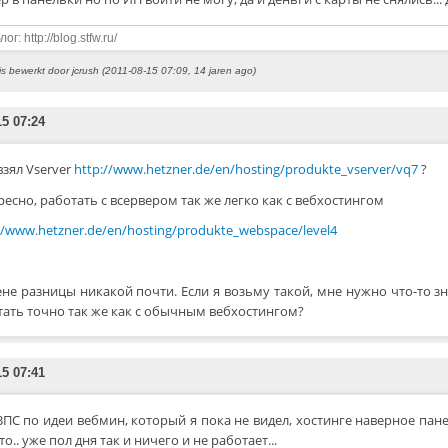
ог: http://blog.stfw.ru/
t is bewerkt door jcrush (2011-08-15 07:09, 14 jaren ago)
15 07:24
взял Vserver
http://www.hetzner.de/en/hosting/produkte_vserver/vq7
?
есно, работать с всервером так же легко как с вебхостингом
//www.hetzner.de/en/hosting/produkte_webspace/level4
ене разницы никакой почти. Если я возьму такой, мне нужно что-то 
тать точно так же как с обычным вебхостингом?
15 07:41
ВПС по идеи вебмин, который я пока не видел, хостинге наверное пане
то.. уже пол дня так и ничего и не работает...