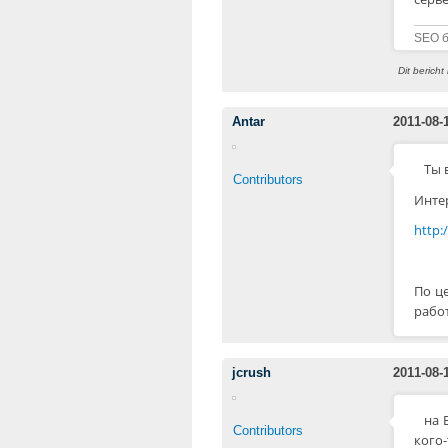
SEO бл
Dit berich
Antar
2011-08-
Tы 
Contributors
Интер
http:
По ц
рабо
jcrush
2011-08-
на 
Contributors
кого-