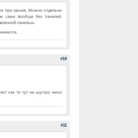
ом при заказе. Можно отдельно
уем сами вообще без панелей.
овленной панелью.
 имеются.
#10
ло? как то тут не шустро имхо
#11