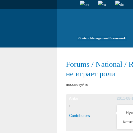
Content Management Framework
Forums
/
National
/
R
не играет роли
посоветуйте
Antar
2011-08-
Нуж
Contributors
Кстат