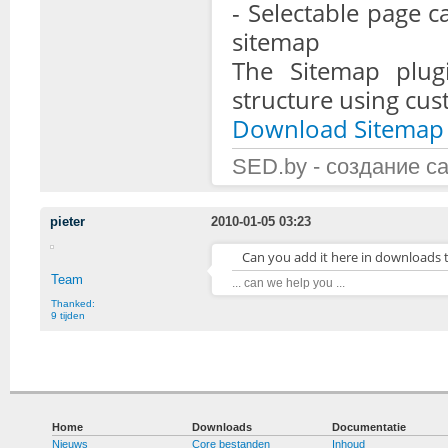
- Selectable page 
sitemap
The Sitemap plug
structure using cust
Download Sitemap 
SED.by - создание с
pieter
2010-01-05 03:23
Can you add it here in downloads 
Team
... can we help you ...
Thanked:
9 tijden
Home
Downloads
Documentatie
Nieuws
Core bestanden
Inhoud