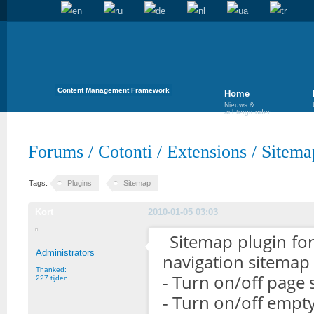
Content Management Framework
Home
Nieuws &
achtergronden
Forums
/
Cotonti
/
Extensions
/
Sitema
Tags:
Plugins
Sitemap
Kort
2010-01-05 03:03
Sitemap plugin fo
Administrators
navigation sitemap 
Thanked:
- Turn on/off page
227 tijden
- Turn on/off empt