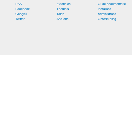
RSS
Extensies
Oude documentatie
Facebook
Thema's
Installatie
Google+
Talen
Administratie
Twitter
Add-ons
Ontwikkeling