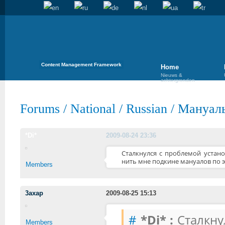
Content Management Framework
Home
Nieuws &
achtergronden
Forums
/
National
/
Russian
/
Мануал
*Di*
2009-08-24 23:36
Сталкнулся с проблемой устано
нить мне подкине мануалов по эт
Members
3axap
2009-08-25 15:13
#
*Di* :
Сталкну
Members