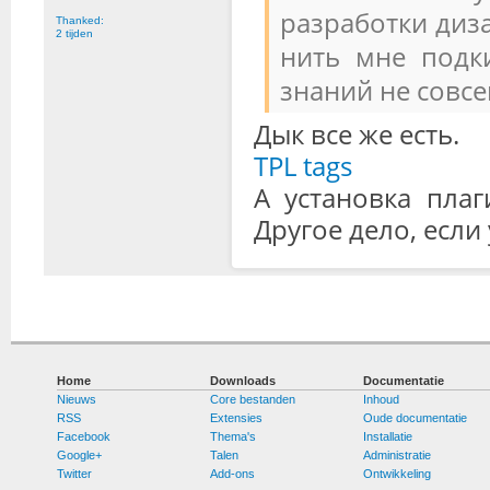
разработки диза
Thanked:
2 tijden
нить мне подк
знаний не совсем
Дык все же есть.
TPL tags
А установка пла
Другое дело, если
Home
Downloads
Documentatie
Nieuws
Core bestanden
Inhoud
RSS
Extensies
Oude documentatie
Facebook
Thema's
Installatie
Google+
Talen
Administratie
Twitter
Add-ons
Ontwikkeling