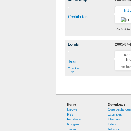
htt
Contributors
Dit berich
Lombi
2009-07-
Rena
This
Team
<a hr
Thanked:
1 tijd
Home
Downloads
Nieuws
Core bestanden
RSS
Extensies
Facebook
Thema's
Google+
Talen
Twitter
Add-ons