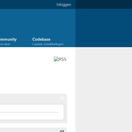
Inloggen
mmunity
Codebase
em deel
Laatste ontwikkelingen
#1
#2