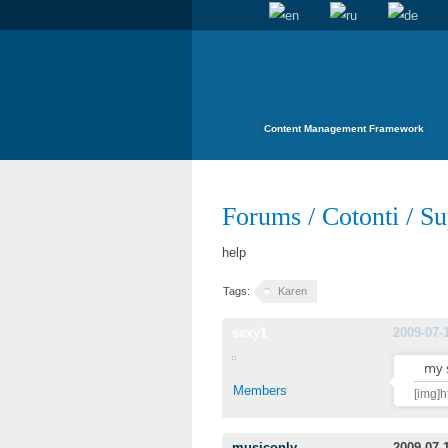
Content Management Framework
Forums
/
Cotonti
/
Su
help
Tags:
Karen
sexy1
2009-07-
my 
Members
[img]h
musiconly
2009-07-