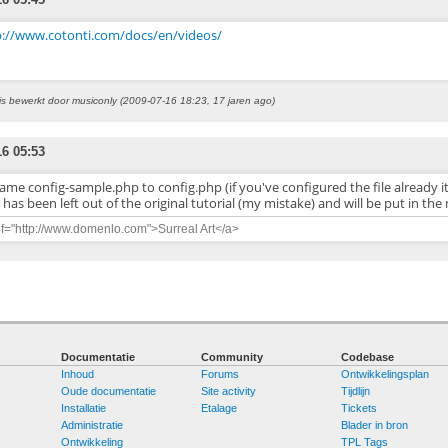
p://www.cotonti.com/docs/en/videos/
t is bewerkt door musiconly (2009-07-16 18:23, 17 jaren ago)
16 05:53
me config-sample.php to config.php (if you've configured the file already it
 has been left out of the original tutorial (my mistake) and will be put in the
ef="http://www.domenlo.com">Surreal Art</a>
Documentatie
Community
Codebase
Inhoud
Forums
Ontwikkelingsplan
Oude documentatie
Site activity
Tijdlijn
Installatie
Etalage
Tickets
Administratie
Blader in bron
Ontwikkeling
TPL Tags