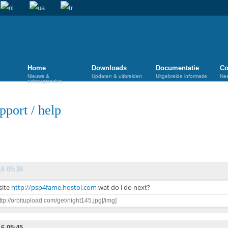
Home
Downloads
Documentatie
Co
Nieuws &
Updaten & uitbreiden
Uitgebreide informatie
Ne
achtergronden
pport
/
help
16 05:38
site
http://psp4fame.hostoi.com
wat do i do next?
ttp://orbitupload.com/get/night145.jpg[/img]
16 05:45