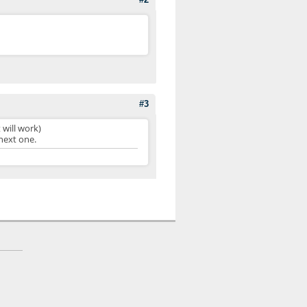
#3
 will work)
 next one.