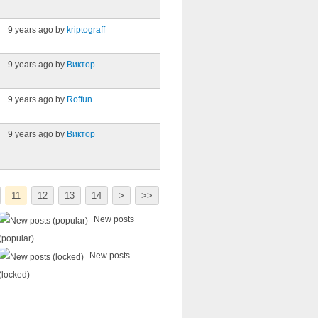
9 years ago by
kriptograff
9 years ago by
Виктор
9 years ago by
Roffun
9 years ago by
Виктор
11
12
13
14
>
>>
New posts
(popular)
New posts
(locked)