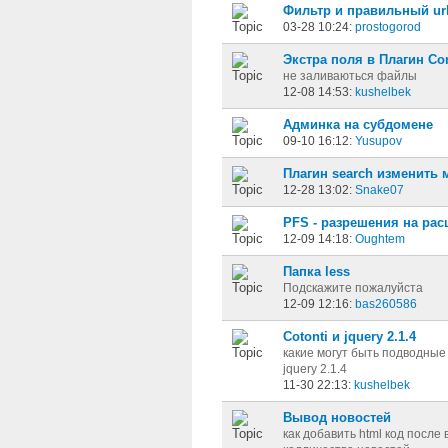
Фильтр и правильный url
03-28 10:24:
prostogorod
Экстра поля в Плагин Con
не заливаються файлы
12-08 14:53:
kushelbek
Админка на субдомене
09-10 16:12:
Yusupov
Плагин search изменить 
12-28 13:02:
Snake07
PFS - разрешения на ра
12-09 14:18:
Oughtem
Папка less
Подскажите пожалуйста
12-09 12:16:
bas260586
Cotonti и jquery 2.1.4
какие могут быть подводные
jquery 2.1.4
11-30 22:13:
kushelbek
Вывод новостей
как добавить html код посл