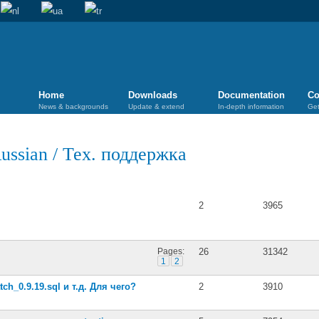
Home
Downloads
Documentation
Co
News & backgrounds
Update & extend
In-depth information
Get
ussian
/
Тех. поддержка
Posts
Views
я
2
3965
Pages:
26
31342
1
2
tch_0.9.19.sql и т.д. Для чего?
2
3910