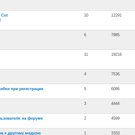
 Cot
10
12291
t
6
7985
11
19216
4
7536
шибки при регистрации
5
6086
3
4444
ьзователя на форуме
2
4599
в к другому модулю
1
3333