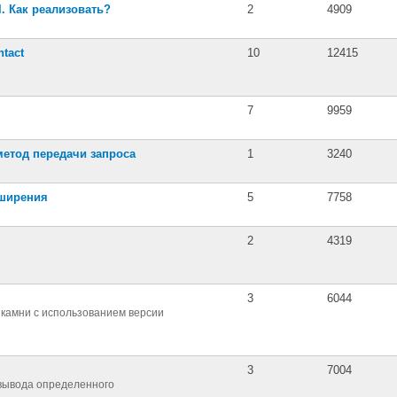
. Как реализовать?
2
4909
tact
10
12415
7
9959
метод передачи запроса
1
3240
сширения
5
7758
2
4319
3
6044
 камни с использованием версии
3
7004
е вывода определенного