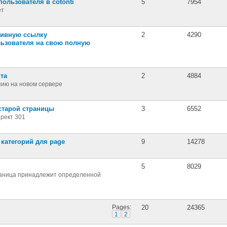
 пользователя в cotonti
5
7954
ет
тивную ссылку
2
4290
льзователя на свою полную
йта
2
4884
пию на новом сервере
 старой страницы
3
6552
рект 301
 категорий для page
9
14278
5
8029
раница принадлежит определенной
Pages:
20
24365
1
2