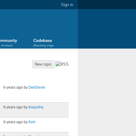
Sign in
mmunity
Codebase
 involved
Bleeding edge
New topic
Last post
9 years ago by
DenDevin
9 years ago by
Kopusha
9 years ago by
Kort