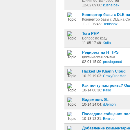
колличества новостей
12-02 09:06:
kushelbek
Конвертор базы с DLE на
Конвертор базы с DLE на Co
11-11 06:46:
Denisbox
Теги PHP
Вопрос по коду
11-05 17:48:
Kailo
Редирект на HTTPS
циклическая ссылка
02-01 15:00:
prostogorod
Hacked By Khanh Cloud
10-29 19:03:
CrazyFreeMan
Как почту настроить? О
10-14 00:36:
Kailo
Видимость $L
10-14 14:04:
dJemon
Последние собщения пол
10-13 12:21:
Виктор
Добавление комментарие