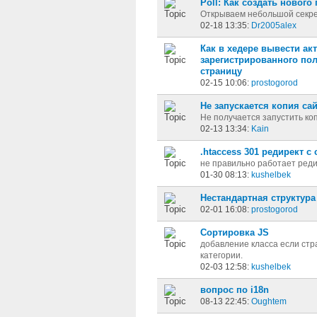
Poll: Как создать нового
Открываем небольшой секр
02-18 13:35:
Dr2005alex
Как в хедере вывести ак
зарегистрированного по
страницу
02-15 10:06:
prostogorod
Не запускается копия са
Не получается запустить ко
02-13 13:34:
Kain
.htaccess 301 редирект с
не правильно работает реди
01-30 08:13:
kushelbek
Нестандартная структура
02-01 16:08:
prostogorod
Сортировка JS
добавление класса если ст
категории.
02-03 12:58:
kushelbek
вопрос по i18n
08-13 22:45:
Oughtem