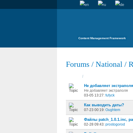
Content Management Framework
Forums
/
National
/
R
Topics
/
Started
Не добавляет экстрапол
Не добавляет экстраполя
03-05 13:27:
fufyck
Как выводить даты?
07-23 00:19:
Oughtem
Файлы patch_1.0.1.inc, pa
02-28 09:43:
prostogorod