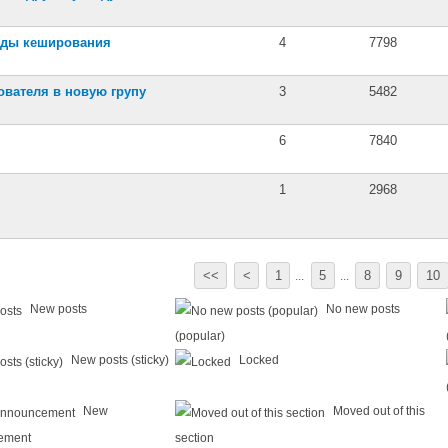
виды кеширования
4
7798
ователя в новую групу
3
5482
6
7840
1
2968
<<
<
1
5
8
9
10
...
...
New posts
No new posts
(popular)
New posts (sticky)
Locked
New
Moved out of this
ement
section