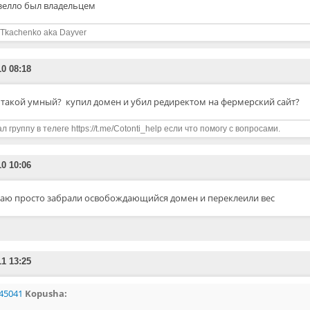
зелло был владельцем
 Tkachenko aka Dayver
10 08:18
 такой умный? купил домен и убил редиректом на фермерский сайт?
л группу в телеге https://t.me/Cotonti_help если что помогу с вопросами.
10 10:06
аю просто забрали освобождающийся домен и переклеили вес
11 13:25
45041
Kopusha: