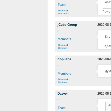
Аза
Team
Thanked:
Pavlo
182 times
jCube Group
2020-08-
Кто
Members
Thanked:
Сдела
16 times
Kopusha
2020-08-
дум
Members
Thanked:
90 times
Dayver
2020-08-
#
Team