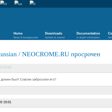
Home
Downloads
Documentation
Co
News & backgrounds
Update & extend
In-depth information
Get
ussian
/
NEOCROME.RU просрочен
19 17:53
 домен был? Совсем забросили его?
20 19:01