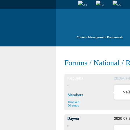
Content Management Framework
Forums
/
National
/
R
Kopusha
2020-07-
Чей
Members
Thanked:
90 times
Dayver
2020-07-