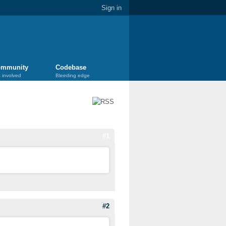
Sign in
mmunity
Codebase
 involved
Bleeding edge
#1
#2