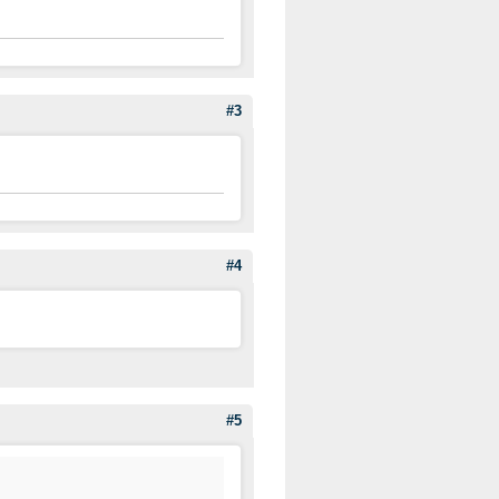
#3
#4
#5