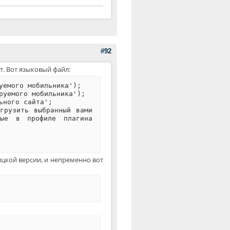
#92
т. Вот языковый файл:
уемого мобильника');
руемого мобильника');
ьного сайта';
агрузить выбранный вами
ные в профиле плагина
лицкой версии, и непременно вот