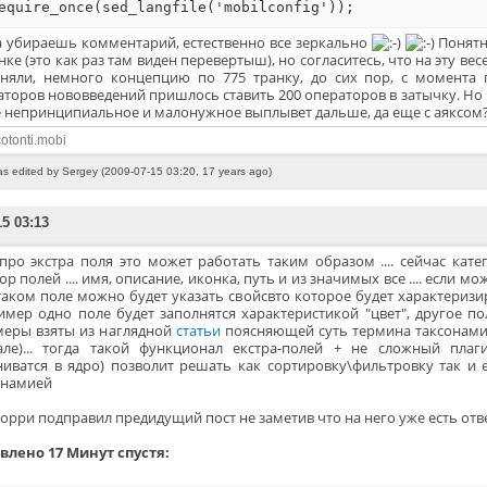
equire_once(sed_langfile('mobilconfig'));
а убираешь комментарий, естественно все зеркально
Понятно
ке (это как раз там виден перевертыш), но согласитесь, что на эту в
няли, немного концепцию по 775 транку, до сих пор, с момента п
аторов нововведений пришлось ставить 200 операторов в затычку. Но 
е непринципиальное и малонужное выплывет дальше, да еще с аяксом
otonti.mobi
as edited by Sergey (2009-07-15 03:20, 17 years ago)
15 03:13
про экстра поля это может работать таким образом .... сейчас кат
ор полей .... имя, описание, иконка, путь и из значимых все .... если мо
таком поле можно будет указать свойсвто которое будет характеризир
имер одно поле будет заполнятся характеристикой "цвет", другое по
меры взяты из наглядной
статьи
поясняющей суть термина таксонам
але)... тогда такой функционал екстра-полей + не сложный пла
ниватся в ядро) позволит решать как сортировку\фильтровку так и
онамией
сорри подправил предидущий пост не заметив что на него уже есть отв
влено 17 Минут спустя: