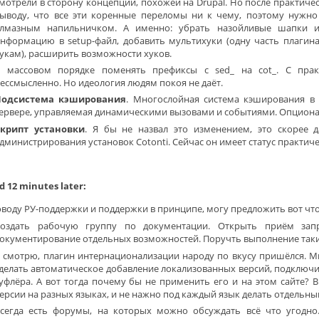
мотрели в сторону концепции, похожей на Drupal. Но после практич
ыводу, что все эти коренные переломы ни к чему, поэтому нужно
лмазным напильничком. А именно: убрать назойливые шапки и
нформацию в setup-файл, добавить мультихуки (одну часть плагин
укам), расширить возможности хуков.
 массовом порядке поменять префиксы с sed_ на cot_. С прак
ессмысленно. Но идеология людям покоя не даёт.
Подсистема кэширования
. Многослойная система кэширования в 
ервере, управляемая динамическими вызовами и событиями. Опционал
крипт установки
. Я бы не назвал это изменением, это скорее 
дминистрирования установок Cotonti. Сейчас он имеет статус практиче
 12 minutes later:
оводу РУ-поддержки и поддержки в принципе, могу предложить вот что
оздать рабочую группу по документации. Открыть приём запр
окументирование отдельных возможностей. Поручть выполнение таки
 смотрю, плагин интернационализации народу по вкусу пришёлся. М
делать автоматическое добавление локализованных версий, подключит
уфлёра. А вот тогда почему бы не применить его и на этом сайте? В
ерсии на разных языках, и не нажно под каждый язык делать отдельный
сегда есть форумы, на которых можно обсуждать всё что угодно