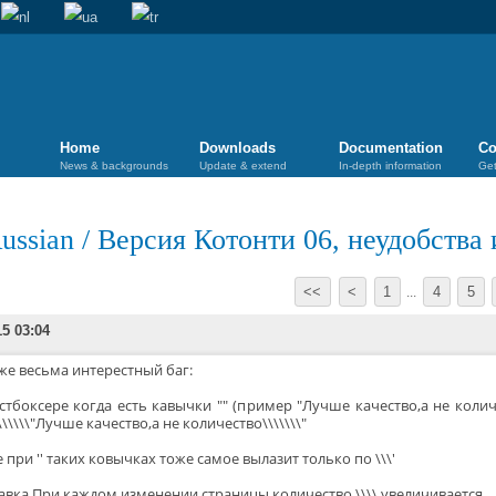
Home
Downloads
Documentation
Co
News & backgrounds
Update & extend
In-depth information
Get
ussian
/
Версия Котонти 06, неудобства 
<<
<
1
4
5
...
15 03:04
же весьма интерестный баг:
кстбоксере когда есть кавычки "" (пример "Лучше качество,а не кол
\\\\\\\"Лучше качество,а не количество\\\\\\\"
 при '' таких ковычках тоже самое вылазит только по \\\'
авка.При каждом изменении страницы количество \\\\ увеличивается