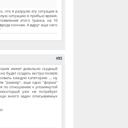
, что я разрулю эту ситуация в
еселую ситуацию я прибью время.
оявления этого транка, на 10
вроде кончаю. А вдруг еще чего
?
#93
егория имеет довольно скудный
жно будет создать екстра поле(я)
овать каждую категорию .... ну
ле "размер", еще одно "форма"
ия по отношению к упомянутой
гин(который уже не потребует
 еще много задач описываемых
ет