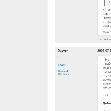
r
Когд
админ
Поме
опер
вовс
www.c
This post w
Dayver
2009-07-
Ну 
наб
Team
то в 
напр
Thanked:
182 times
(при
друп
вкли
такс
З.Ы. 
Доба