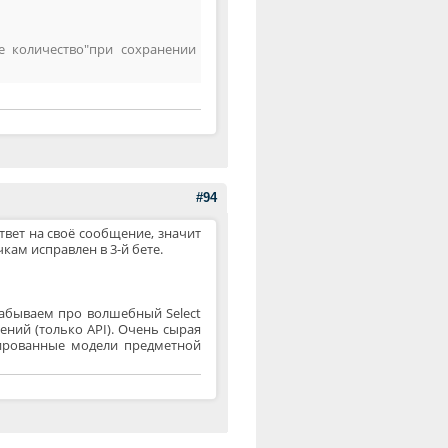
не количество"при сохранении
#94
ответ на своё сообщение, значит
кам исправлен в 3-й бете.
забываем про волшебный Select
нений (только API). Очень сырая
цированные модели предметной