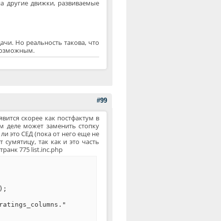
а другие движки, развиваемые
ачи. Но реальность такова, что
возможным.
#99
явится скорее как постфактум в
 деле может заменить стопку
ли это СЕД (пока от него еще не
 сумятицу, так как и это часть
нк 775 list.inc.php
);
ratings_columns."