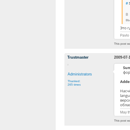
#
В 
вы
Это г
Pavlo
This post w
Trustmaster
2009-07-
Sun
фор
Administrators
Added
Thanked:
265 times
Насч
langu
верс
облас
May th
This post w