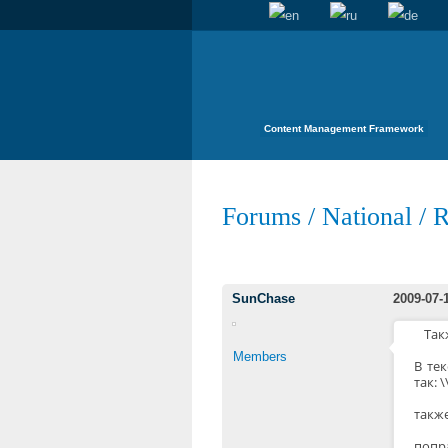
Content Management Framework
Forums
/
National
/
R
SunChase
2009-07-
Так
Members
В те
так: 
также
попр