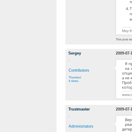
п
п
м
May th
This post w
Sergey
2009-07-
Я п
на 
Contributors
опций
а не 
Thanked:
4 times
Пробл
кото
www.c
Trustmaster
2009-07-
Вер
реа
Administrators
дете