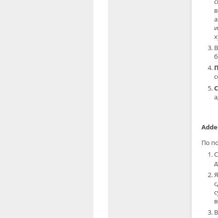
с
в
а
и
х
В
б
с
С
а
Added
По п
С
д
Я
с
с
в
В