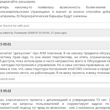
редлагайте, расширим.
Теперь наконец-то появилась возможность более-менее 
ользовательскими страницами. А значит: а) можно спокойно доба
атериалы, б) бюрократические барьеры будут снижены.
e Source be with you!
as edited by Trustmaster (2009-07-15 04:50, 17 years ago)
15 05:01
рочитал "дискуссию" про АПИ плагинов. Я не нахожу предмета обсужд
систему прав седа, то она имеет перспективу, но опять ограниченн
 доступа, пока используем и часто неграмотно всего 4. Обсуждение с
к методам построения и управления. Но и сама система прав важна, но и
ема в том, что сама структура построения этой CMS статична и предст
рых сложено нечто, но работающее. Я не вижу проекта, я вижу пожела
otonti.mobi
15 05:22
но, классического проекта с детализацией и утверждением ТЗ нет. 
гирует на запросы пользователей и корректирует задачи по
рминистский подход тут вряд ли возможен - или 2 миллиона долларов