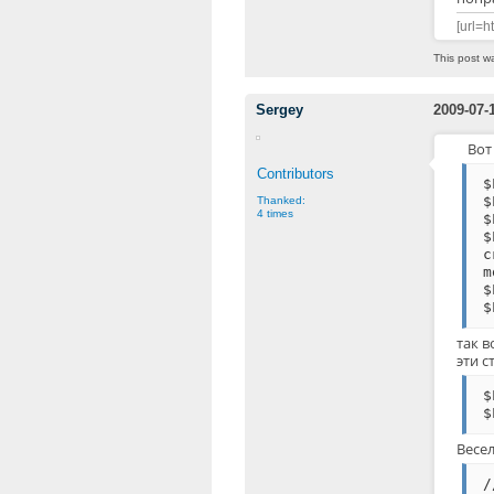
[url=h
This post w
Sergey
2009-07-
Вот
Contributors
$
$
Thanked:
4 times
$
$
с
m
$
$
так в
эти с
$
$
Весе
/