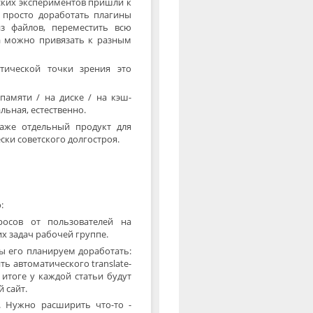
еских экспериментов пришли к
 просто доработать плагины
з файлов, переместить всю
а можно привязать к разным
тической точки зрения это
памяти / на диске / на кэш-
ьная, естественно.
даже отдельный продукт для
ски советского долгостроя.
:
осов от пользователей на
х задач рабочей группе.
ы его планируем доработать:
ь автоматического translate-
 итоге у каждой статьи будут
 сайт.
. Нужно расширить что-то -