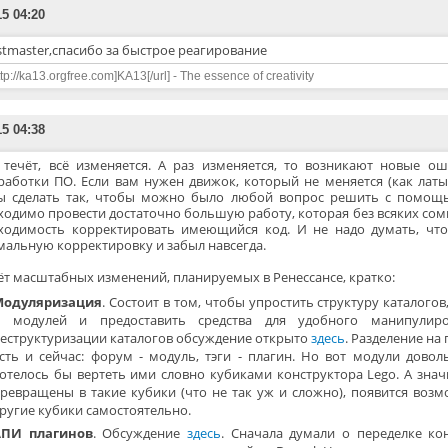
15 04:20
stmaster,спасибо за быстрое реагирование
ttp://ka13.orgfree.com]KA13[/url] - The essence of creativity
15 04:38
 течёт, всё изменяется. А раз изменяется, то возникают новые о
работки ПО. Если вам нужен движок, который не меняется (как латынь)
ы сделать так, чтобы можно было любой вопрос решить с помощь
ходимо провести достаточно большую работу, которая без всяких со
ходимость корректировать имеющийся код. И не надо думать, что 
мальную корректировку и забыл навсегда.
ёт масштабных изменений, планируемых в Ренессансе, кратко:
Модуляризация
. Состоит в том, чтобы упростить структуру каталого
 модулей и предоставить средства для удобного манипулиро
еструктуризации каталогов обсуждение открыто
здесь
. Разделение на
сть и сейчас: форум - модуль, тэги - плагин. Но вот модули дово
отелось бы вертеть ими словно кубиками конструктора Lego. А знач
ревращены в такие кубики (что не так уж и сложно), появится возм
ругие кубики самостоятельно.
АПИ плагинов
. Обсуждение
здесь
. Сначала думали о переделке ко