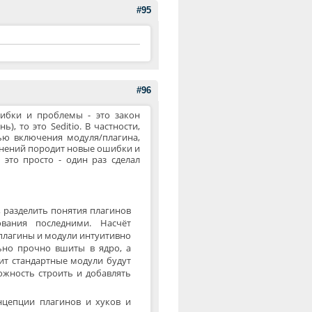
#95
#96
шибки и проблемы - это закон
, то это Seditio. В частности,
ю включения модуля/плагина,
мнений породит новые ошибки и
это просто - один раз сделал
в, разделить понятия плагинов
вания последними. Насчёт
 плагины и модули интуитивно
льно прочно вшиты в ядро, а
ит стандартные модули будут
ожность строить и добавлять
нцепции плагинов и хуков и