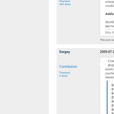
кома
Thanked:
265 times
сооб
Added
Вообщ
вест
May th
This post w
Sergey
2009-07-
Сов
фор
Contributors
мало 
ушли
Thanked:
4 times
имеет
8
8
8
8
8
8
8
8