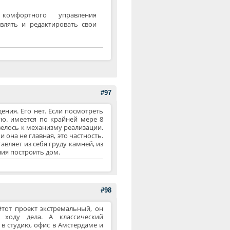
комфортного управления
влять и редактировать свои
#97
ения. Его нет. Если посмотреть
ую. имеется по крайней мере 8
велось к механизму реализации.
 она не главная, это частность.
авляет из себя груду камней, из
ния построить дом.
#98
Этот проект экстремальный, он
 ходу дела. А классический
 в студию, офис в Амстердаме и