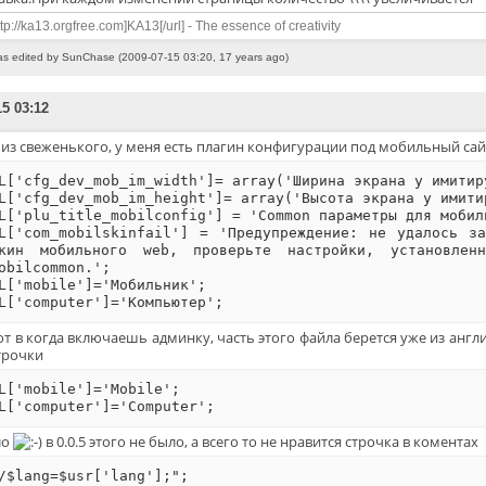
ttp://ka13.orgfree.com]KA13[/url] - The essence of creativity
as edited by SunChase (2009-07-15 03:20, 17 years ago)
15 03:12
 из свеженького, у меня есть плагин конфигурации под мобильный сай
L['cfg_dev_mob_im_width']= array('Ширина экрана у имитир
L['cfg_dev_mob_im_height']= array('Высота экрана у имити
L['plu_title_mobilconfig'] = 'Common параметры для мобил
L['com_mobilskinfail'] = 'Предупреждение: не удалось з
кин мобильного web, проверьте настройки, установлен
obilcommon.';
L['mobile']='Мобильник';
L['computer']='Компьютер';
от в когда включаешь админку, часть этого файла берется уже из анг
трочки
L['mobile']='Mobile';
L['computer']='Computer';
ло
в 0.0.5 этого не было, а всего то не нравится строчка в коментах
/$lang=$usr['lang'];";