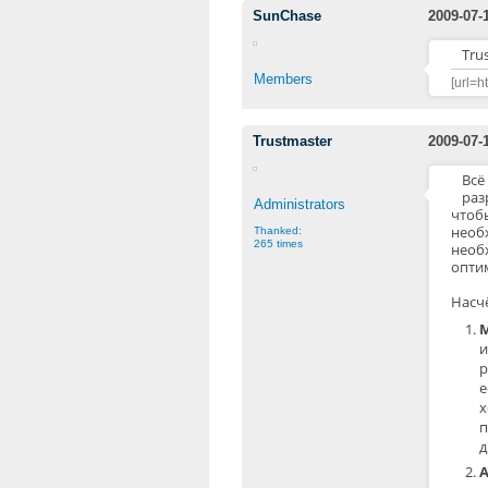
SunChase
2009-07-
Tru
Members
[url=h
Trustmaster
2009-07-
Всё
раз
Administrators
чтоб
необ
Thanked:
265 times
необ
опти
Насч
и
р
е
х
п
д