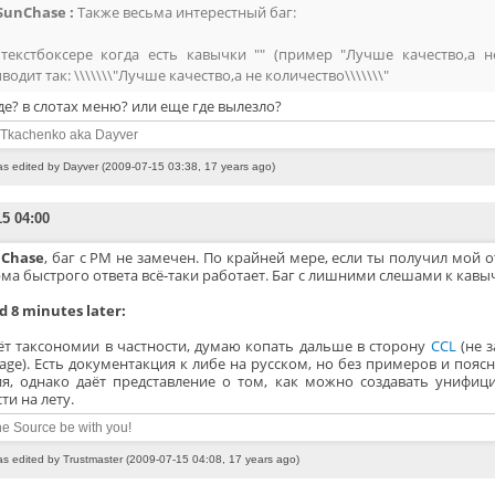
SunChase :
Также весьма интерестный баг:
текстбоксере когда есть кавычки "" (пример "Лучше качество,а 
водит так: \\\\\\\"Лучше качество,а не количество\\\\\\\"
де? в слотах меню? или еще где вылезло?
 Tkachenko aka Dayver
as edited by Dayver (2009-07-15 03:38, 17 years ago)
15 04:00
Chase
, баг с PM не замечен. По крайней мере, если ты получил мой 
ма быстрого ответа всё-таки работает. Баг с лишними слешами к кавыч
 8 minutes later:
ёт таксономии в частности, думаю копать дальше в сторону
CCL
(не 
age). Есть документакция к либе на русском, но без примеров и пояс
ия, однако даёт представление о том, как можно создавать унифи
ти на лету.
e Source be with you!
as edited by Trustmaster (2009-07-15 04:08, 17 years ago)