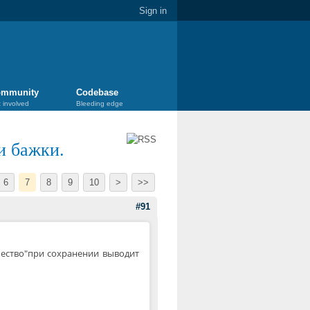
Sign in
mmunity
Codebase
 involved
Bleeding edge
и бажки.
6
7
8
9
10
>
>>
#91
ичество"при сохранении выводит