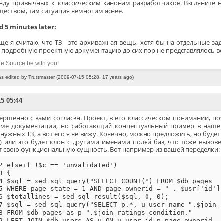
нду привычных к классическим канонам разработчиков. Взгляните н
ществом, там ситуация немногим яснее.
 5 minutes later:
е я считаю, что ТЗ - это архиважная вещь, хотя бы на отдельные зад
и подробную проектную документацию до сих пор не представлялось 
e Source be with you!
as edited by Trustmaster (2009-07-15 05:28, 17 years ago)
15 05:44
ершенно с вами согласен. Проект, в его классическом понимании, по
ме документации, но работающий концептуальный пример в нашем
нужных ТЗ, а вот его я не вижу. Конечно, можно предложить, но будет 
) или это будет клон с другими именами полей баз, что тоже вызовет
 свою функциональную сущность. Вот например из вашей переделки: тра
2 elseif ($c == 'unvalidated')
3 {
4 $sql = sed_sql_query("SELECT COUNT(*) FROM $db_pages
5 WHERE page_state = 1 AND page_ownerid = " . $usr['id']
6 $totallines = sed_sql_result($sql, 0, 0);
7 $sql = sed_sql_query("SELECT p.*, u.user_name ".$join_
8 FROM $db_pages as p ".$join_ratings_condition."
9 LEFT JOIN $db_users AS u ON u.user_id=p.page_ownerid