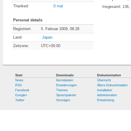
Thanked:
0 mal
Insgesamt: 136, 
Personal details
Registriert:
5. Februar 2009, 09:28
Land:
Japan
Zeitzone:
UTC+00:00
Start
Downloads
Dokumentation
News
Kerndateien
Übersicht
RSS
Erweiterungen
Ältere Dokumentation
Facebook
Themes
Installation
Google+
Sprachpakete
Administration
Twitter
Sonstiges
Entwicklung