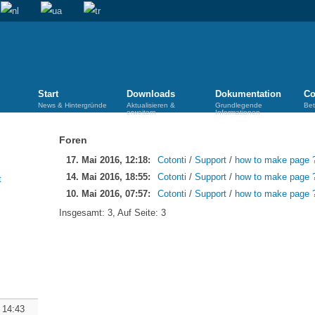
Start
Downloads
Dokumentation
Co
News & Hintergründe
Aktualisieren &
Grundlegende
Bet
erweitern
Informationen
Foren
17. Mai 2016, 12:18:
Cotonti
/
Support
/
how to make page 
14. Mai 2016, 18:55:
Cotonti
/
Support
/
how to make page 
10. Mai 2016, 07:57:
Cotonti
/
Support
/
how to make page 
Insgesamt: 3, Auf Seite: 3
 14:43