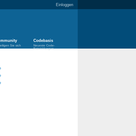
Einloggen
mmunity
Codebasis
eiligen Sie sich
Neueste Code-
Entwicklungen
?
?
?