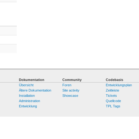
Dokumentation
Community
Codebasis
Übersicht
Foren
Entwicklungsplan
Ältere Dokumentation
Site activity
Zeitleiste
Installation
Showcase
Tickets
Administration
Quellcode
Entwicklung
TPL Tags