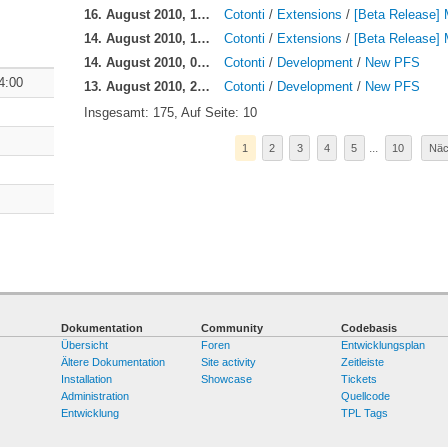
16. August 2010, 15:37:
Cotonti
/
Extensions
/
[Beta Release] 
14. August 2010, 15:15:
Cotonti
/
Extensions
/
[Beta Release] 
14. August 2010, 06:16:
Cotonti
/
Development
/
New PFS
4:00
13. August 2010, 22:41:
Cotonti
/
Development
/
New PFS
Insgesamt: 175, Auf Seite: 10
...
1
2
3
4
5
10
Näc
Dokumentation
Community
Codebasis
Übersicht
Foren
Entwicklungsplan
Ältere Dokumentation
Site activity
Zeitleiste
Installation
Showcase
Tickets
Administration
Quellcode
Entwicklung
TPL Tags