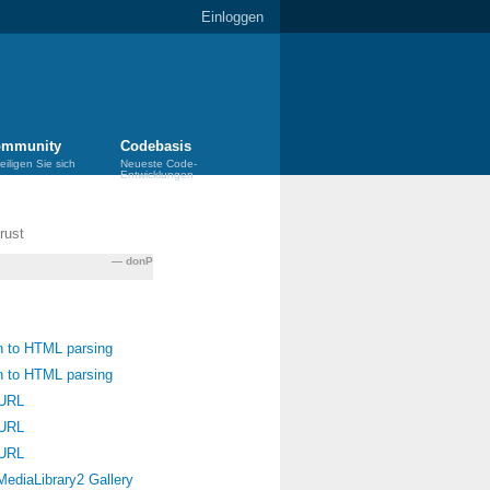
Einloggen
mmunity
Codebasis
eiligen Sie sich
Neueste Code-
Entwicklungen
rust
donP
ch to HTML parsing
ch to HTML parsing
URL
URL
URL
MediaLibrary2 Gallery