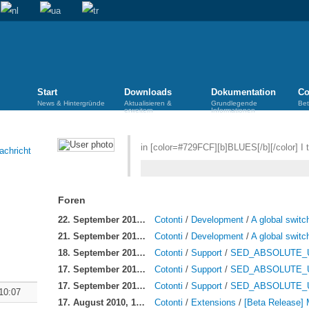
Start
Downloads
Dokumentation
Co
News & Hintergründe
Aktualisieren &
Grundlegende
Bet
erweitern
Informationen
in [color=#729FCF][b]BLUES[/b][/color] I t
Foren
22. September 2010, 05:39:
Cotonti
/
Development
/
A global swit
21. September 2010, 20:43:
Cotonti
/
Development
/
A global swit
18. September 2010, 01:28:
Cotonti
/
Support
/
SED_ABSOLUTE_
17. September 2010, 22:41:
Cotonti
/
Support
/
SED_ABSOLUTE_
17. September 2010, 22:10:
Cotonti
/
Support
/
SED_ABSOLUTE_
 10:07
17. August 2010, 17:04:
Cotonti
/
Extensions
/
[Beta Release] 