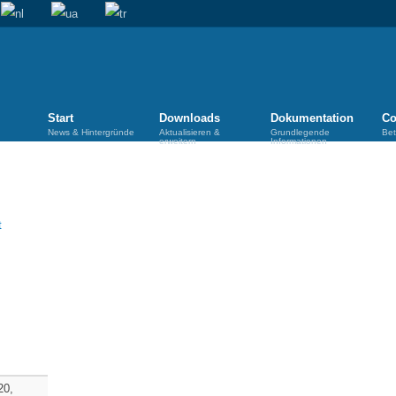
Start
Downloads
Dokumentation
Co
News & Hintergründe
Aktualisieren &
Grundlegende
Bet
erweitern
Informationen
20,