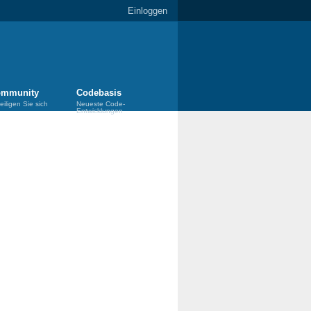
Einloggen
mmunity
Codebasis
eiligen Sie sich
Neueste Code-
Entwicklungen