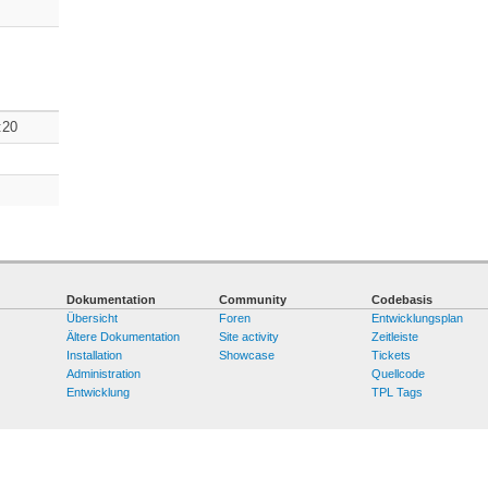
:20
Dokumentation
Community
Codebasis
Übersicht
Foren
Entwicklungsplan
Ältere Dokumentation
Site activity
Zeitleiste
Installation
Showcase
Tickets
Administration
Quellcode
Entwicklung
TPL Tags