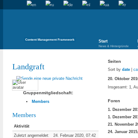
Content Management Framework
Start
News & Hintergründe
Seiten
Landgraft
Sort by
date
|
ca
Insgesamt: 1, Au
Gruppenmitgliedschaft:
Foren
Members
Members
Aktivität
Zuletzt angemeldet:
24. Februar 2020, 07:42