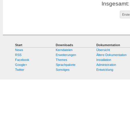
Insgesamt: 
Erste
Start
Downloads
Dokumentation
News
Kerndateien
Übersicht
RSS
Erweiterungen
Ältere Dokumentation
Facebook
Themes
Installation
Google+
Sprachpakete
Administration
Twitter
Sonstiges
Entwicklung